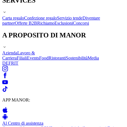
SERVICES
Carta regalo
Confezione regalo
Servizio tende
Diventare
partner
Offerte B2B
Richiamo
Esclusioni
Concorsi
A PROPOSITO DI MANOR
Azienda
Lavoro &
Carriera
Filiali
Events
Food
Ristoranti
Sostenibilità
Media
DE
FR
IT
APP MANOR:
Al Centro di assistenza