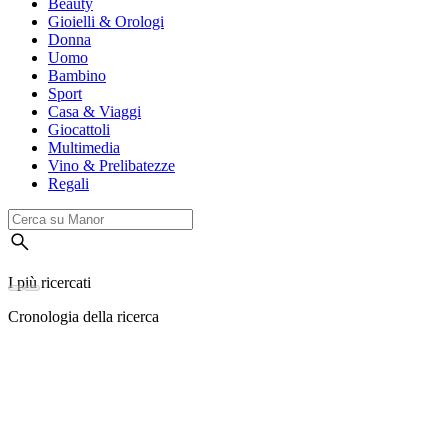
Beauty
Gioielli & Orologi
Donna
Uomo
Bambino
Sport
Casa & Viaggi
Giocattoli
Multimedia
Vino & Prelibatezze
Regali
I più ricercati
Cronologia della ricerca