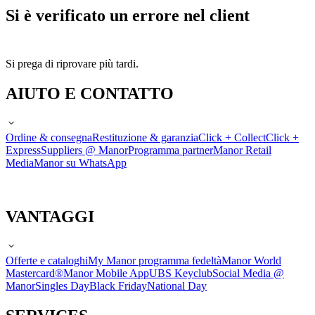
Si è verificato un errore nel client
Si prega di riprovare più tardi.
AIUTO E CONTATTO
Ordine & consegna
Restituzione & garanzia
Click + Collect
Click +
Express
Suppliers @ Manor
Programma partner
Manor Retail
Media
Manor su WhatsApp
VANTAGGI
Offerte e cataloghi
My Manor programma fedeltà
Manor World
Mastercard®
Manor Mobile App
UBS Keyclub
Social Media @
Manor
Singles Day
Black Friday
National Day