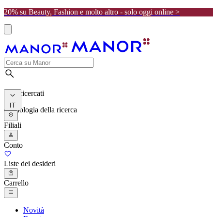
20% su Beauty, Fashion e molto altro - solo oggi online >
I più ricercati
IT
Cronologia della ricerca
Filiali
Conto
Liste dei desideri
Carrello
Novità