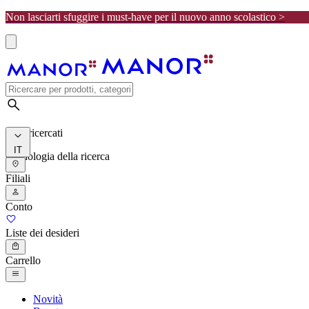
Non lasciarti sfuggire i must-have per il nuovo anno scolastico >
I più ricercati
IT
Cronologia della ricerca
Filiali
Conto
Liste dei desideri
Carrello
Novità