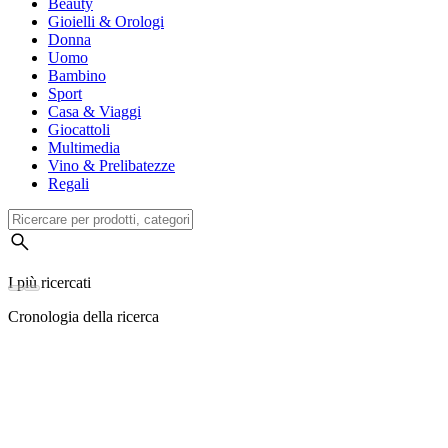
Beauty
Gioielli & Orologi
Donna
Uomo
Bambino
Sport
Casa & Viaggi
Giocattoli
Multimedia
Vino & Prelibatezze
Regali
I più ricercati
Cronologia della ricerca