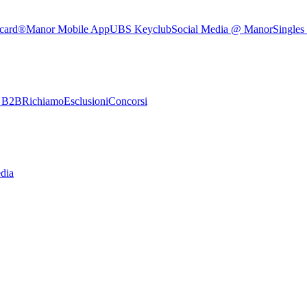
rcard®
Manor Mobile App
UBS Keyclub
Social Media @ Manor
Singles
e B2B
Richiamo
Esclusioni
Concorsi
dia