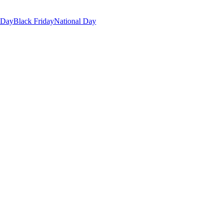
 Day
Black Friday
National Day