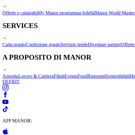
Offerte e cataloghi
My Manor programma fedeltà
Manor World Maste
SERVICES
Carta regalo
Confezione regalo
Servizio tende
Diventare partner
Offert
A PROPOSITO DI MANOR
Azienda
Lavoro & Carriera
Filiali
Events
Food
Ristoranti
Sostenibilità
Me
DE
FR
IT
APP MANOR: