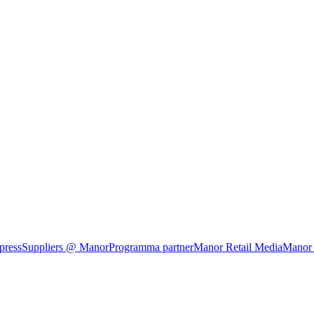
press
Suppliers @ Manor
Programma partner
Manor Retail Media
Manor