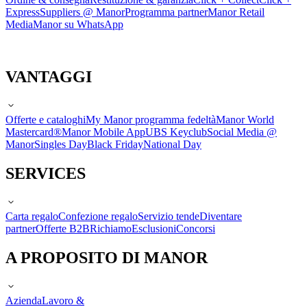
Express
Suppliers @ Manor
Programma partner
Manor Retail
Media
Manor su WhatsApp
VANTAGGI
Offerte e cataloghi
My Manor programma fedeltà
Manor World
Mastercard®
Manor Mobile App
UBS Keyclub
Social Media @
Manor
Singles Day
Black Friday
National Day
SERVICES
Carta regalo
Confezione regalo
Servizio tende
Diventare
partner
Offerte B2B
Richiamo
Esclusioni
Concorsi
A PROPOSITO DI MANOR
Azienda
Lavoro &