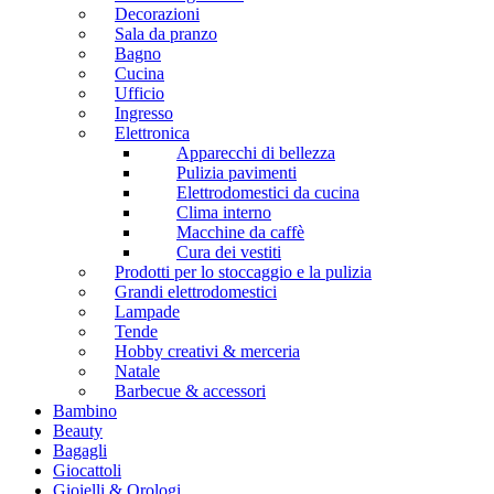
Decorazioni
Sala da pranzo
Bagno
Cucina
Ufficio
Ingresso
Elettronica
Apparecchi di bellezza
Pulizia pavimenti
Elettrodomestici da cucina
Clima interno
Macchine da caffè
Cura dei vestiti
Prodotti per lo stoccaggio e la pulizia
Grandi elettrodomestici
Lampade
Tende
Hobby creativi & merceria
Natale
Barbecue & accessori
Bambino
Beauty
Bagagli
Giocattoli
Gioielli & Orologi