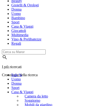
Beauty
Gioielli & Orologi
Donna
Uomo
Bambino
Sport
Casa & Viaggi
Giocattoli
Multimedia
Vino & Prelibatezze
Regali
I più ricercati
Cronologia della ricerca
Sale %
Uomo
Donna
Sport
Casa & Viaggi
Camera da letto
Soggiorno
Mobili da giardino