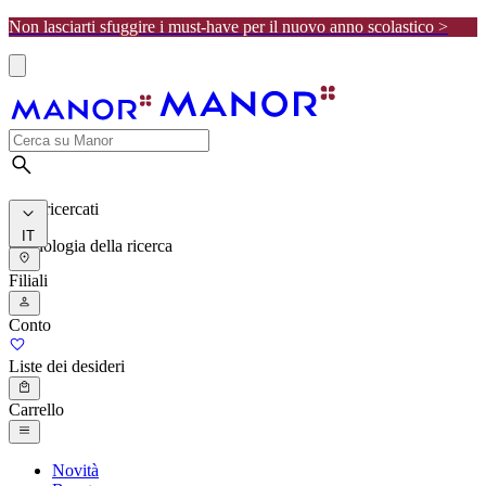
Non lasciarti sfuggire i must-have per il nuovo anno scolastico >
I più ricercati
IT
Cronologia della ricerca
Filiali
Conto
Liste dei desideri
Carrello
Novità