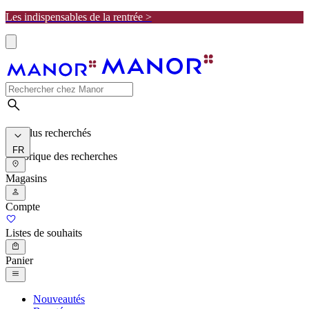
Les indispensables de la rentrée >
Les plus recherchés
FR
Historique des recherches
Magasins
Compte
Listes de souhaits
Panier
Nouveautés