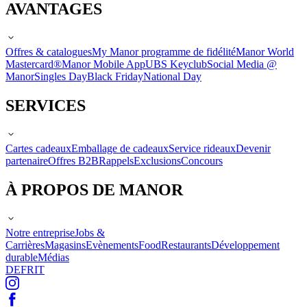
AVANTAGES
Offres & catalogues
My Manor programme de fidélité
Manor World
Mastercard®
Manor Mobile App
UBS Keyclub
Social Media @
Manor
Singles Day
Black Friday
National Day
SERVICES
Cartes cadeaux
Emballage de cadeaux
Service rideaux
Devenir
partenaire
Offres B2B
Rappels
Exclusions
Concours
À PROPOS DE MANOR
Notre entreprise
Jobs &
Carrières
Magasins
Evènements
Food
Restaurants
Développement
durable
Médias
DE
FR
IT