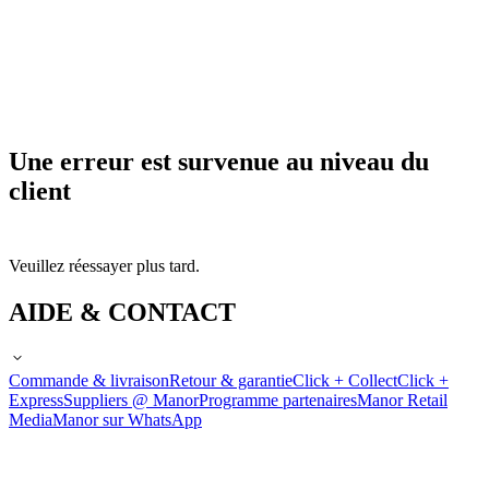
Une erreur est survenue au niveau du
client
Veuillez réessayer plus tard.
AIDE & CONTACT
Commande & livraison
Retour & garantie
Click + Collect
Click +
Express
Suppliers @ Manor
Programme partenaires
Manor Retail
Media
Manor sur WhatsApp