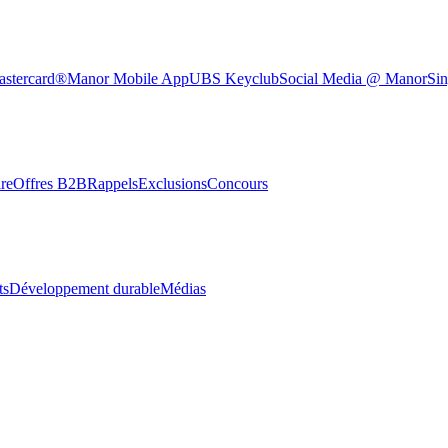
astercard®
Manor Mobile App
UBS Keyclub
Social Media @ Manor
Sin
re
Offres B2B
Rappels
Exclusions
Concours
ts
Développement durable
Médias