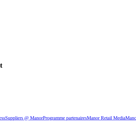
t
ess
Suppliers @ Manor
Programme partenaires
Manor Retail Media
Mano