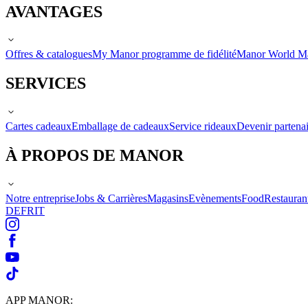
AVANTAGES
Offres & catalogues
My Manor programme de fidélité
Manor World M
SERVICES
Cartes cadeaux
Emballage de cadeaux
Service rideaux
Devenir partenai
À PROPOS DE MANOR
Notre entreprise
Jobs & Carrières
Magasins
Evènements
Food
Restauran
DE
FR
IT
APP MANOR: