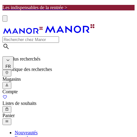
Les indispensables de la rentrée >
Les plus recherchés
FR
Historique des recherches
Magasins
Compte
Listes de souhaits
Panier
Nouveautés