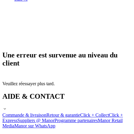
Une erreur est survenue au niveau du
client
Veuillez réessayer plus tard.
AIDE & CONTACT
Commande & livraison
Retour & garantie
Click + Collect
Click +
Express
Suppliers @ Manor
Programme partenaires
Manor Retail
Media
Manor sur WhatsApp