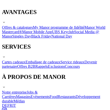
AVANTAGES
Offres & catalogues
My Manor programme de fidélité
Manor World
Mastercard®
Manor Mobile App
UBS Keyclub
Social Media @
Manor
Singles Day
Black Friday
National Day
SERVICES
Cartes cadeaux
Emballage de cadeaux
Service rideaux
Devenir
partenaire
Offres B2B
Rappels
Exclusions
Concours
À PROPOS DE MANOR
Notre entreprise
Jobs &
Carrières
Magasins
Evènements
Food
Restaurants
Développement
durable
Médias
DE
FR
IT