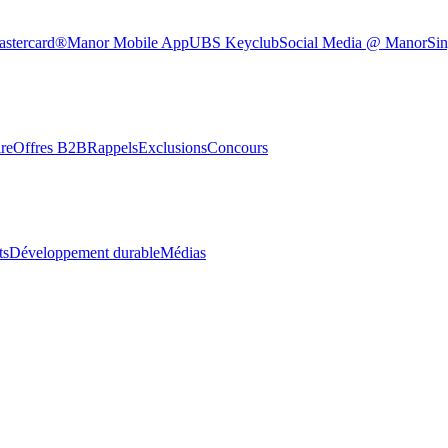
astercard®
Manor Mobile App
UBS Keyclub
Social Media @ Manor
Sin
re
Offres B2B
Rappels
Exclusions
Concours
ts
Développement durable
Médias