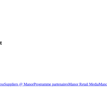
t
ess
Suppliers @ Manor
Programme partenaires
Manor Retail Media
Mano