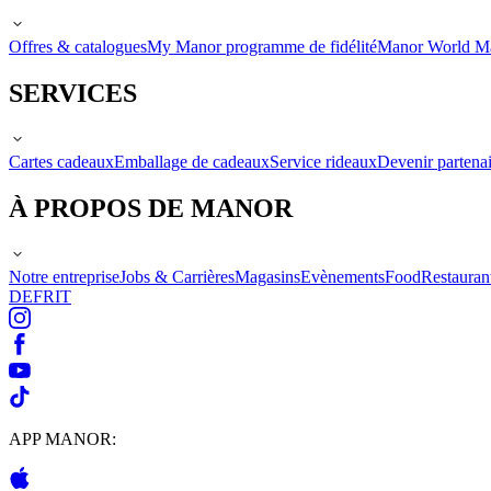
Offres & catalogues
My Manor programme de fidélité
Manor World M
SERVICES
Cartes cadeaux
Emballage de cadeaux
Service rideaux
Devenir partenai
À PROPOS DE MANOR
Notre entreprise
Jobs & Carrières
Magasins
Evènements
Food
Restauran
DE
FR
IT
APP MANOR: