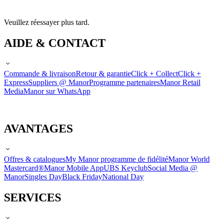
Veuillez réessayer plus tard.
AIDE & CONTACT
Commande & livraison
Retour & garantie
Click + Collect
Click +
Express
Suppliers @ Manor
Programme partenaires
Manor Retail
Media
Manor sur WhatsApp
AVANTAGES
Offres & catalogues
My Manor programme de fidélité
Manor World
Mastercard®
Manor Mobile App
UBS Keyclub
Social Media @
Manor
Singles Day
Black Friday
National Day
SERVICES