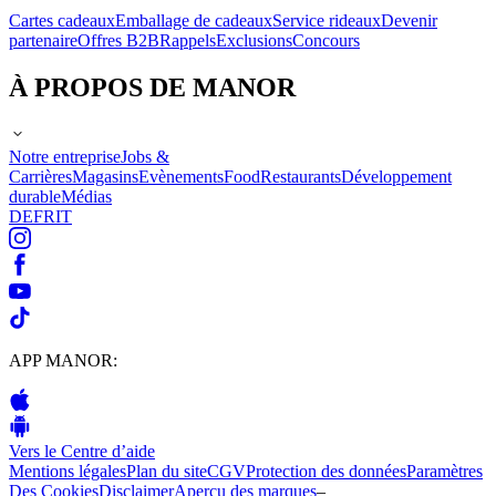
Cartes cadeaux
Emballage de cadeaux
Service rideaux
Devenir
partenaire
Offres B2B
Rappels
Exclusions
Concours
À PROPOS DE MANOR
Notre entreprise
Jobs &
Carrières
Magasins
Evènements
Food
Restaurants
Développement
durable
Médias
DE
FR
IT
APP MANOR:
Vers le Centre d’aide
Mentions légales
Plan du site
CGV
Protection des données
Paramètres
Des Cookies
Disclaimer
Aperçu des marques
–