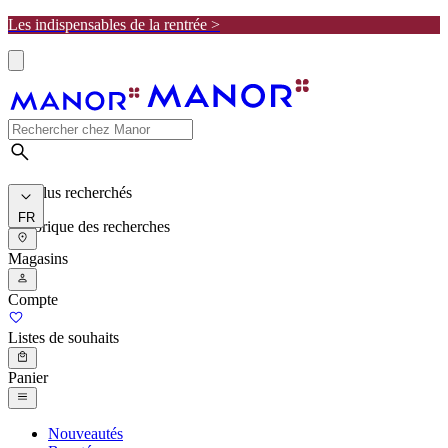
Les indispensables de la rentrée >
Les plus recherchés
FR
Historique des recherches
Magasins
Compte
Listes de souhaits
Panier
Nouveautés