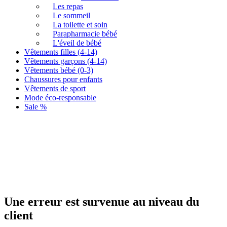
Les repas
Le sommeil
La toilette et soin
Parapharmacie bébé
L'éveil de bébé
Vêtements filles (4-14)
Vêtements garçons (4-14)
Vêtements bébé (0-3)
Chaussures pour enfants
Vêtements de sport
Mode éco-responsable
Sale %
Une erreur est survenue au niveau du
client