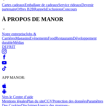
Cartes cadeaux
Emballage de cadeaux
Service rideaux
Devenir
partenaire
Offres B2B
Rappels
Exclusions
Concours
À PROPOS DE MANOR
Notre entreprise
Jobs &
Carrières
Magasins
Evènements
Food
Restaurants
Développement
durable
Médias
DE
FR
IT
APP MANOR:
Vers le Centre d’aide
Mentions légales
Plan du site
CGV
Protection des données
Paramètres
Des Cookies
Disclaimer
Aperçu des marques
–