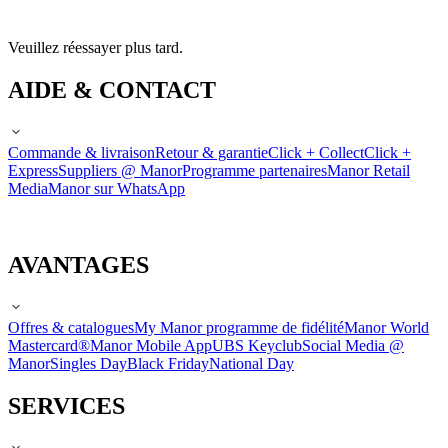
Veuillez réessayer plus tard.
AIDE & CONTACT
Commande & livraison
Retour & garantie
Click + Collect
Click +
Express
Suppliers @ Manor
Programme partenaires
Manor Retail
Media
Manor sur WhatsApp
AVANTAGES
Offres & catalogues
My Manor programme de fidélité
Manor World
Mastercard®
Manor Mobile App
UBS Keyclub
Social Media @
Manor
Singles Day
Black Friday
National Day
SERVICES