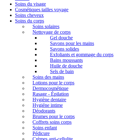
Soins du visage
Cosmétiques tailles voyage
Soins cheveux
Soins du corps
Soins solaires
Nettoyage de corps
Gel douche
Savons pour les mains
Savons solides
Exfoliants et gommage du corps
Bains moussants
Huile de douche
Sels de bain
Soins des mains
Lotions pour le corps
Dermocosmétique
Rasage - Épilation
Hygiène dentaire
Hygiéne intime
Déodorants
Brumes pour le corps
Coffrets soins corps
Soins enfant
Pédicure
Crèmes anti-cellulite