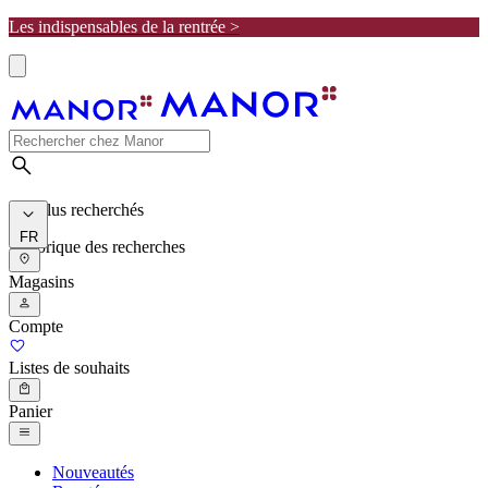
Les indispensables de la rentrée >
Les plus recherchés
FR
Historique des recherches
Magasins
Compte
Listes de souhaits
Panier
Nouveautés