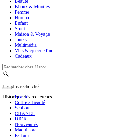
Beauté
Bijoux & Montres
Femme
Homme
Enfant
Sport
Maison & Voyage
Jouets
Multimédia
Vins & épicerie fine
Cadeaux
Les plus recherchés
Historique des recherches
Beauté
Coffrets Beauté
Sephora
CHANEL
DIOR
Nouveautés
Maquillage
Parfum