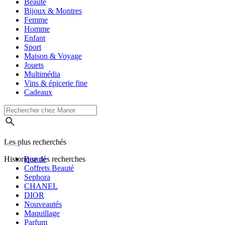
Beauté
Bijoux & Montres
Femme
Homme
Enfant
Sport
Maison & Voyage
Jouets
Multimédia
Vins & épicerie fine
Cadeaux
Les plus recherchés
Historique des recherches
Beauté
Coffrets Beauté
Sephora
CHANEL
DIOR
Nouveautés
Maquillage
Parfum