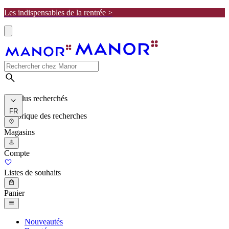
Les indispensables de la rentrée >
Les plus recherchés
FR
Historique des recherches
Magasins
Compte
Listes de souhaits
Panier
Nouveautés