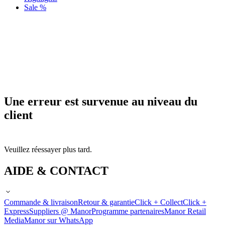
Sale %
Une erreur est survenue au niveau du
client
Veuillez réessayer plus tard.
AIDE & CONTACT
Commande & livraison
Retour & garantie
Click + Collect
Click +
Express
Suppliers @ Manor
Programme partenaires
Manor Retail
Media
Manor sur WhatsApp