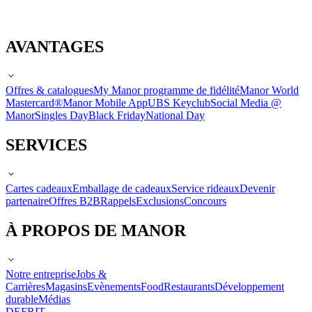
AVANTAGES
Offres & catalogues
My Manor programme de fidélité
Manor World
Mastercard®
Manor Mobile App
UBS Keyclub
Social Media @
Manor
Singles Day
Black Friday
National Day
SERVICES
Cartes cadeaux
Emballage de cadeaux
Service rideaux
Devenir
partenaire
Offres B2B
Rappels
Exclusions
Concours
À PROPOS DE MANOR
Notre entreprise
Jobs &
Carrières
Magasins
Evènements
Food
Restaurants
Développement
durable
Médias
DE
FR
IT