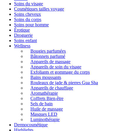
Soins du visage
Cosmétiques tailles voyage
Soins cheveux
Soins du corps
Soins pour homme
Érotique
Droguerie
Soins enfant
Wellness
Bougies parfumées
Bâtonnets parfumé
Appareils de massage
Appareils de soin du visage
Exfoliants et gommage du corps
Bains moussants
Rouleaux de jade & pierres Gua Sha
Appareils de chauffage
Aromathérapie
Coffrets Bien-être
Sels de bain
Huile de massage
Masques LED
Luminothérapie
Dermocosmétique
Highlights