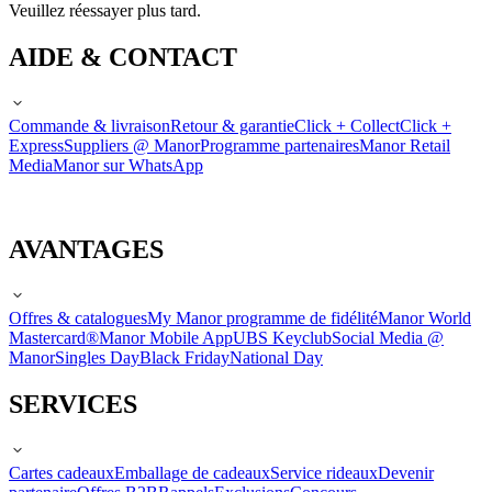
Veuillez réessayer plus tard.
AIDE & CONTACT
Commande & livraison
Retour & garantie
Click + Collect
Click +
Express
Suppliers @ Manor
Programme partenaires
Manor Retail
Media
Manor sur WhatsApp
AVANTAGES
Offres & catalogues
My Manor programme de fidélité
Manor World
Mastercard®
Manor Mobile App
UBS Keyclub
Social Media @
Manor
Singles Day
Black Friday
National Day
SERVICES
Cartes cadeaux
Emballage de cadeaux
Service rideaux
Devenir