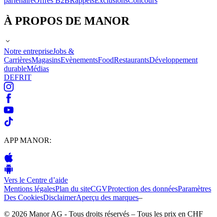
partenaire
Offres B2B
Rappels
Exclusions
Concours
À PROPOS DE MANOR
Notre entreprise
Jobs &
Carrières
Magasins
Evènements
Food
Restaurants
Développement
durable
Médias
DE
FR
IT
APP MANOR:
Vers le Centre d’aide
Mentions légales
Plan du site
CGV
Protection des données
Paramètres
Des Cookies
Disclaimer
Aperçu des marques
–
© 2026 Manor AG - Tous droits réservés – Tous les prix en CHF