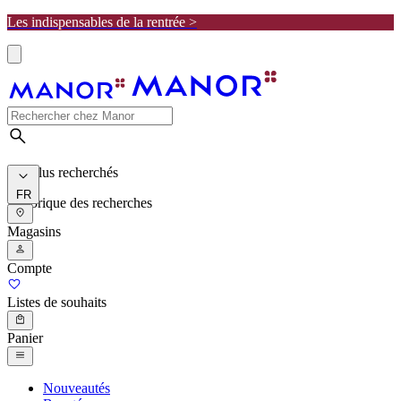
Les indispensables de la rentrée >
Les plus recherchés
FR
Historique des recherches
Magasins
Compte
Listes de souhaits
Panier
Nouveautés