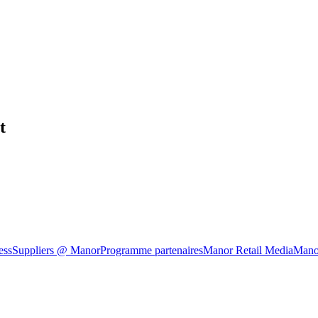
t
ess
Suppliers @ Manor
Programme partenaires
Manor Retail Media
Mano