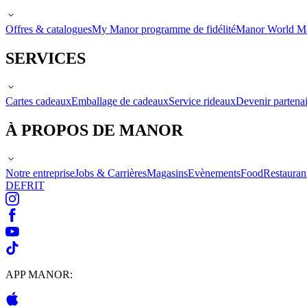
Offres & catalogues
My Manor programme de fidélité
Manor World M
SERVICES
Cartes cadeaux
Emballage de cadeaux
Service rideaux
Devenir partenai
À PROPOS DE MANOR
Notre entreprise
Jobs & Carrières
Magasins
Evènements
Food
Restauran
DE
FR
IT
APP MANOR: