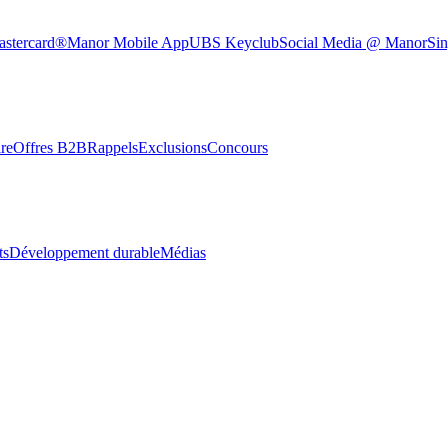
astercard®
Manor Mobile App
UBS Keyclub
Social Media @ Manor
Sin
re
Offres B2B
Rappels
Exclusions
Concours
ts
Développement durable
Médias