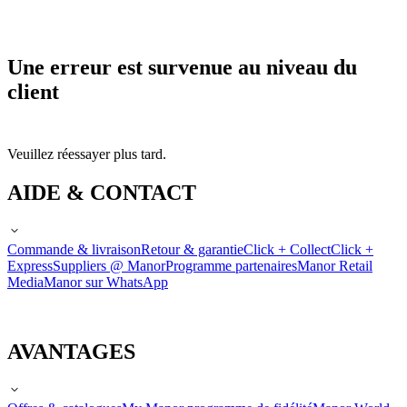
Une erreur est survenue au niveau du
client
Veuillez réessayer plus tard.
AIDE & CONTACT
Commande & livraison
Retour & garantie
Click + Collect
Click +
Express
Suppliers @ Manor
Programme partenaires
Manor Retail
Media
Manor sur WhatsApp
AVANTAGES