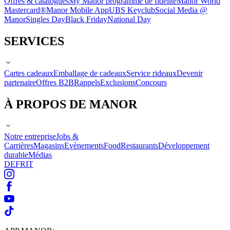
Offres & catalogues
My Manor programme de fidélité
Manor World
Mastercard®
Manor Mobile App
UBS Keyclub
Social Media @
Manor
Singles Day
Black Friday
National Day
SERVICES
Cartes cadeaux
Emballage de cadeaux
Service rideaux
Devenir
partenaire
Offres B2B
Rappels
Exclusions
Concours
À PROPOS DE MANOR
Notre entreprise
Jobs &
Carrières
Magasins
Evènements
Food
Restaurants
Développement
durable
Médias
DE
FR
IT