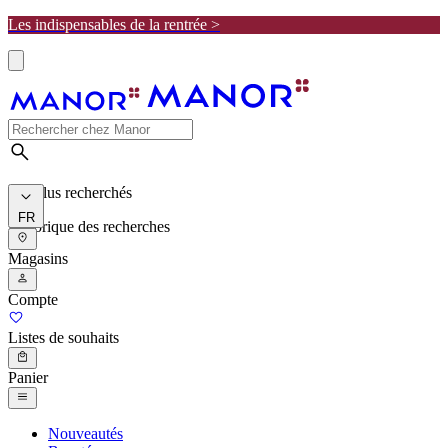
Les indispensables de la rentrée >
Les plus recherchés
FR
Historique des recherches
Magasins
Compte
Listes de souhaits
Panier
Nouveautés