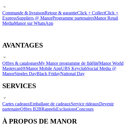
Commande & livraison
Retour & garantie
Click + Collect
Click +
Express
Suppliers @ Manor
Programme partenaires
Manor Retail
Media
Manor sur WhatsApp
AVANTAGES
Offres & catalogues
My Manor programme de fidélité
Manor World
Mastercard®
Manor Mobile App
UBS Keyclub
Social Media @
Manor
Singles Day
Black Friday
National Day
SERVICES
Cartes cadeaux
Emballage de cadeaux
Service rideaux
Devenir
partenaire
Offres B2B
Rappels
Exclusions
Concours
À PROPOS DE MANOR