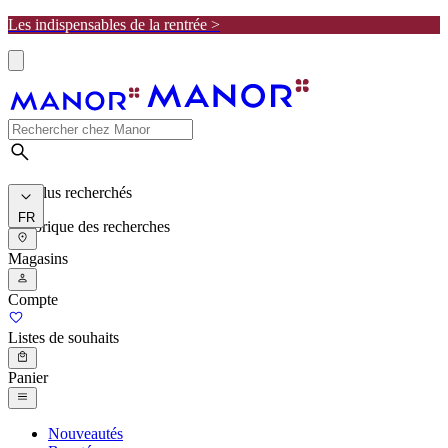
Les indispensables de la rentrée >
Les plus recherchés
FR
Historique des recherches
Magasins
Compte
Listes de souhaits
Panier
Nouveautés