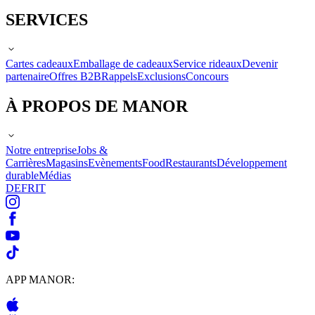
SERVICES
Cartes cadeaux
Emballage de cadeaux
Service rideaux
Devenir
partenaire
Offres B2B
Rappels
Exclusions
Concours
À PROPOS DE MANOR
Notre entreprise
Jobs &
Carrières
Magasins
Evènements
Food
Restaurants
Développement
durable
Médias
DE
FR
IT
APP MANOR: