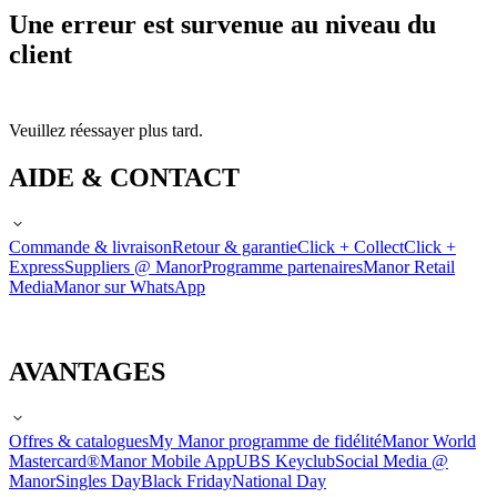
Une erreur est survenue au niveau du
client
Veuillez réessayer plus tard.
AIDE & CONTACT
Commande & livraison
Retour & garantie
Click + Collect
Click +
Express
Suppliers @ Manor
Programme partenaires
Manor Retail
Media
Manor sur WhatsApp
AVANTAGES
Offres & catalogues
My Manor programme de fidélité
Manor World
Mastercard®
Manor Mobile App
UBS Keyclub
Social Media @
Manor
Singles Day
Black Friday
National Day