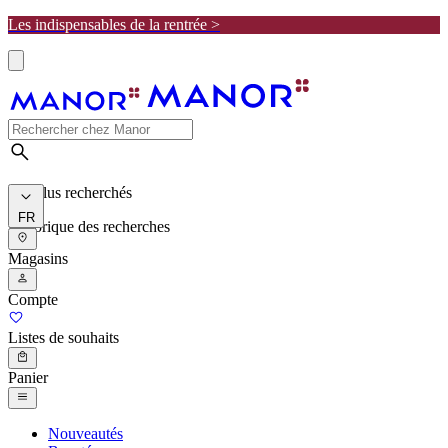
Les indispensables de la rentrée >
Les plus recherchés
FR
Historique des recherches
Magasins
Compte
Listes de souhaits
Panier
Nouveautés