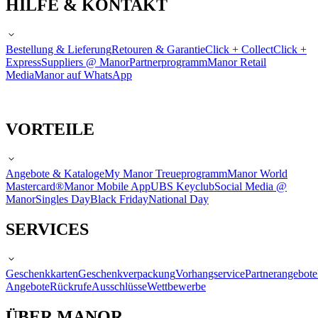
HILFE & KONTAKT
Bestellung & Lieferung
Retouren & Garantie
Click + Collect
Click +
Express
Suppliers @ Manor
Partnerprogramm
Manor Retail
Media
Manor auf WhatsApp
VORTEILE
Angebote & Kataloge
My Manor Treueprogramm
Manor World
Mastercard®
Manor Mobile App
UBS Keyclub
Social Media @
Manor
Singles Day
Black Friday
National Day
SERVICES
Geschenkkarten
Geschenkverpackung
Vorhangservice
Partnerangebote
Angebote
Rückrufe
Ausschlüsse
Wettbewerbe
ÜBER MANOR