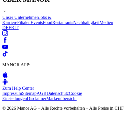
Unser Unternehmen
Jobs &
Karriere
Filialen
Events
Food
Restaurants
Nachhaltigkeit
Medien
DE
FR
IT
MANOR APP:
Zum Help Center
Impressum
Sitemap
AGB
Datenschutz
Cookie
Einstellungen
Disclaimer
Markenübersicht
–
© 2026 Manor AG – Alle Rechte vorbehalten – Alle Preise in CHF