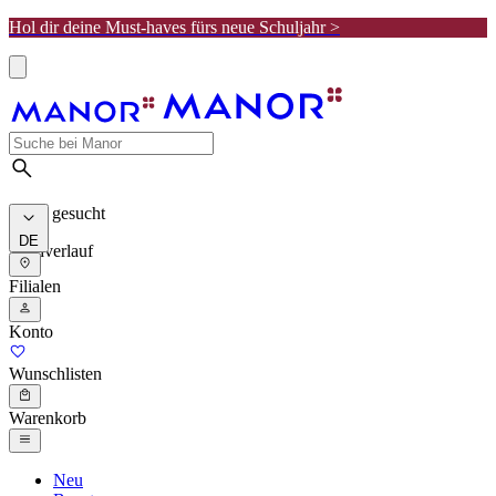
Hol dir deine Must-haves fürs neue Schuljahr >
Meist gesucht
DE
Suchverlauf
Filialen
Konto
Wunschlisten
Warenkorb
Neu