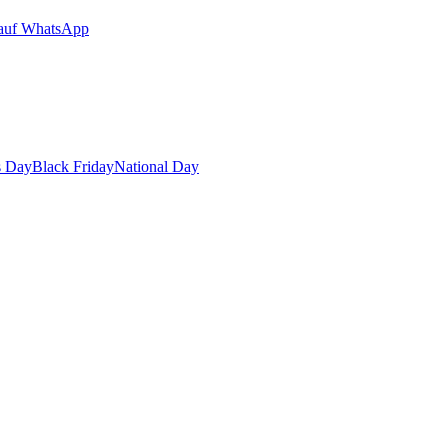
auf WhatsApp
s Day
Black Friday
National Day