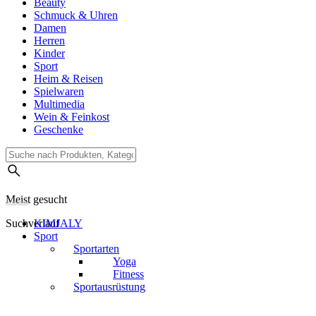
Beauty
Schmuck & Uhren
Damen
Herren
Kinder
Sport
Heim & Reisen
Spielwaren
Multimedia
Wein & Feinkost
Geschenke
Meist gesucht
Suchverlauf
KIMJALY
Sport
Sportarten
Yoga
Fitness
Sportausrüstung