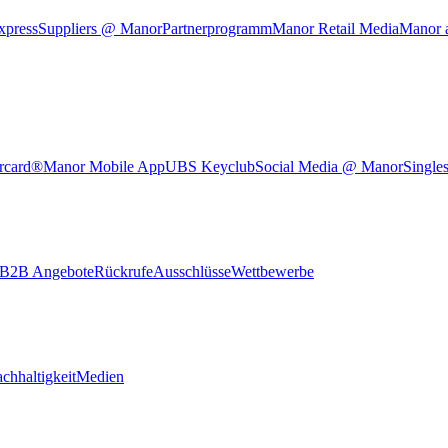
xpress
Suppliers @ Manor
Partnerprogramm
Manor Retail Media
Manor 
rcard®
Manor Mobile App
UBS Keyclub
Social Media @ Manor
Single
B2B Angebote
Rückrufe
Ausschlüsse
Wettbewerbe
chhaltigkeit
Medien