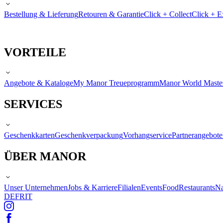
Bestellung & Lieferung
Retouren & Garantie
Click + Collect
Click + E
VORTEILE
Angebote & Kataloge
My Manor Treueprogramm
Manor World Maste
SERVICES
Geschenkkarten
Geschenkverpackung
Vorhangservice
Partnerangebote
ÜBER MANOR
Unser Unternehmen
Jobs & Karriere
Filialen
Events
Food
Restaurants
Na
DE
FR
IT