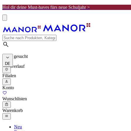
Hol dir deine Must-haves fürs neue Schuljahr >
Meist gesucht
DE
Suchverlauf
Filialen
Konto
Wunschlisten
Warenkorb
Neu