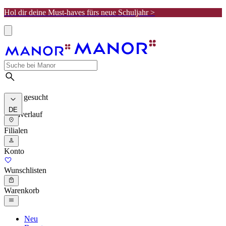
Hol dir deine Must-haves fürs neue Schuljahr >
Meist gesucht
DE
Suchverlauf
Filialen
Konto
Wunschlisten
Warenkorb
Neu