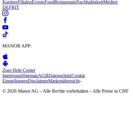
Karriere
Filialen
Events
Food
Restaurants
Nachhaltigkeit
Medien
DE
FR
IT
MANOR APP:
Zum Help Center
Impressum
Sitemap
AGB
Datenschutz
Cookie
Einstellungen
Disclaimer
Markenübersicht
–
© 2026 Manor AG – Alle Rechte vorbehalten – Alle Preise in CHF