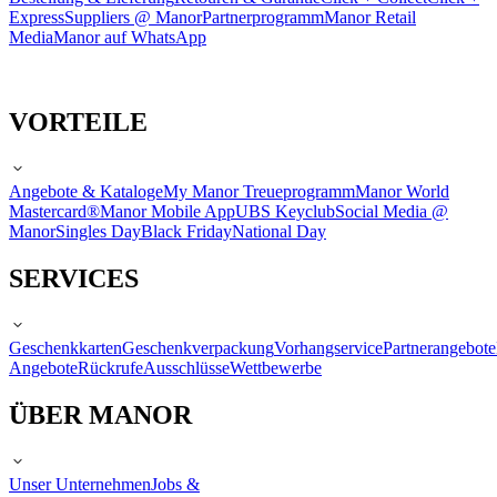
Express
Suppliers @ Manor
Partnerprogramm
Manor Retail
Media
Manor auf WhatsApp
VORTEILE
Angebote & Kataloge
My Manor Treueprogramm
Manor World
Mastercard®
Manor Mobile App
UBS Keyclub
Social Media @
Manor
Singles Day
Black Friday
National Day
SERVICES
Geschenkkarten
Geschenkverpackung
Vorhangservice
Partnerangebote
Angebote
Rückrufe
Ausschlüsse
Wettbewerbe
ÜBER MANOR
Unser Unternehmen
Jobs &