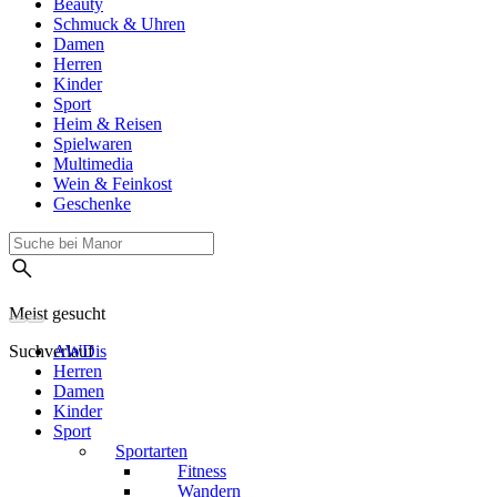
Beauty
Schmuck & Uhren
Damen
Herren
Kinder
Sport
Heim & Reisen
Spielwaren
Multimedia
Wein & Feinkost
Geschenke
Meist gesucht
Suchverlauf
AWDis
Herren
Damen
Kinder
Sport
Sportarten
Fitness
Wandern