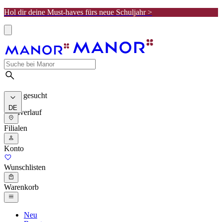
Hol dir deine Must-haves fürs neue Schuljahr >
Meist gesucht
DE
Suchverlauf
Filialen
Konto
Wunschlisten
Warenkorb
Neu