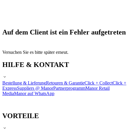
Auf dem Client ist ein Fehler aufgetreten
Versuchen Sie es bitte später erneut.
HILFE & KONTAKT
Bestellung & Lieferung
Retouren & Garantie
Click + Collect
Click +
Express
Suppliers @ Manor
Partnerprogramm
Manor Retail
Media
Manor auf WhatsApp
VORTEILE