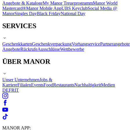
Angebote & Kataloge
My Manor Treueprogramm
Manor World
Mastercard®
Manor Mobile App
UBS Keyclub
Social Media @
Manor
Singles Day
Black Friday
National Day
SERVICES
Geschenkkarten
Geschenkverpackung
Vorhangservice
Partnerangebote
Angebote
Rückrufe
Ausschlüsse
Wettbewerbe
ÜBER MANOR
Unser Unternehmen
Jobs &
Karriere
Filialen
Events
Food
Restaurants
Nachhaltigkeit
Medien
DE
FR
IT
MANOR APP: