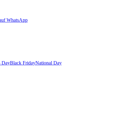
auf WhatsApp
s Day
Black Friday
National Day