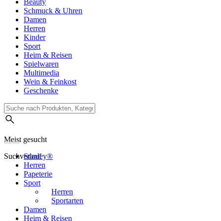
Beauty
Schmuck & Uhren
Damen
Herren
Kinder
Sport
Heim & Reisen
Spielwaren
Multimedia
Wein & Feinkost
Geschenke
Meist gesucht
Suchverlauf
Stanley®
Herren
Papeterie
Sport
Herren
Sportarten
Damen
Heim & Reisen