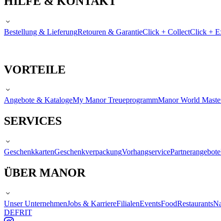
HILFE & KONTAKT
Bestellung & Lieferung
Retouren & Garantie
Click + Collect
Click + E
VORTEILE
Angebote & Kataloge
My Manor Treueprogramm
Manor World Maste
SERVICES
Geschenkkarten
Geschenkverpackung
Vorhangservice
Partnerangebote
ÜBER MANOR
Unser Unternehmen
Jobs & Karriere
Filialen
Events
Food
Restaurants
Na
DE
FR
IT