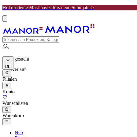
Hol dir deine Must-haves fürs neue Schuljahr >
Meist gesucht
DE
Suchverlauf
Filialen
Konto
Wunschlisten
Warenkorb
Neu