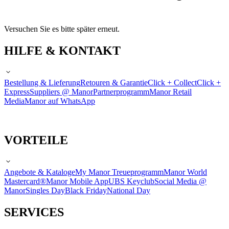
Versuchen Sie es bitte später erneut.
HILFE & KONTAKT
Bestellung & Lieferung
Retouren & Garantie
Click + Collect
Click +
Express
Suppliers @ Manor
Partnerprogramm
Manor Retail
Media
Manor auf WhatsApp
VORTEILE
Angebote & Kataloge
My Manor Treueprogramm
Manor World
Mastercard®
Manor Mobile App
UBS Keyclub
Social Media @
Manor
Singles Day
Black Friday
National Day
SERVICES