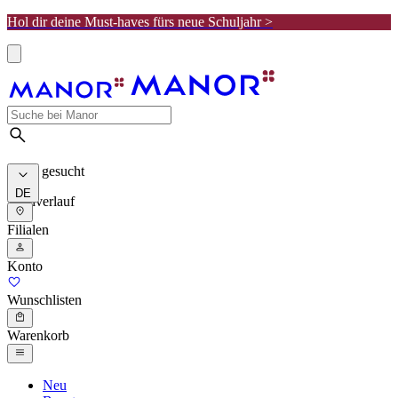
Hol dir deine Must-haves fürs neue Schuljahr >
Meist gesucht
DE
Suchverlauf
Filialen
Konto
Wunschlisten
Warenkorb
Neu