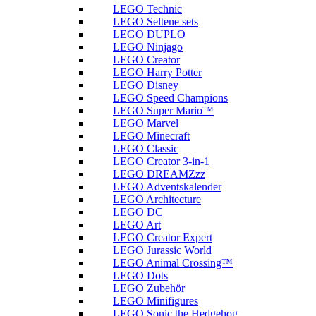
LEGO Technic
LEGO Seltene sets
LEGO DUPLO
LEGO Ninjago
LEGO Creator
LEGO Harry Potter
LEGO Disney
LEGO Speed Champions
LEGO Super Mario™
LEGO Marvel
LEGO Minecraft
LEGO Classic
LEGO Creator 3-in-1
LEGO DREAMZzz
LEGO Adventskalender
LEGO Architecture
LEGO DC
LEGO Art
LEGO Creator Expert
LEGO Jurassic World
LEGO Animal Crossing™
LEGO Dots
LEGO Zubehör
LEGO Minifigures
LEGO Sonic the Hedgehog