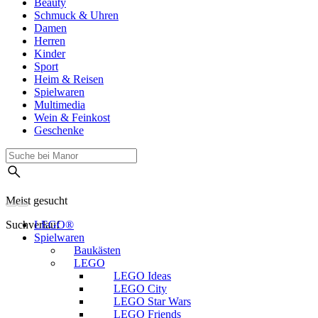
Beauty
Schmuck & Uhren
Damen
Herren
Kinder
Sport
Heim & Reisen
Spielwaren
Multimedia
Wein & Feinkost
Geschenke
Meist gesucht
Suchverlauf
LEGO®
Spielwaren
Baukästen
LEGO
LEGO Ideas
LEGO City
LEGO Star Wars
LEGO Friends