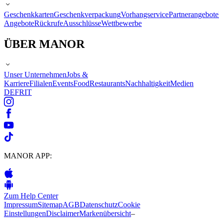
Geschenkkarten
Geschenkverpackung
Vorhangservice
Partnerangebote
Angebote
Rückrufe
Ausschlüsse
Wettbewerbe
ÜBER MANOR
Unser Unternehmen
Jobs &
Karriere
Filialen
Events
Food
Restaurants
Nachhaltigkeit
Medien
DE
FR
IT
MANOR APP:
Zum Help Center
Impressum
Sitemap
AGB
Datenschutz
Cookie
Einstellungen
Disclaimer
Markenübersicht
–