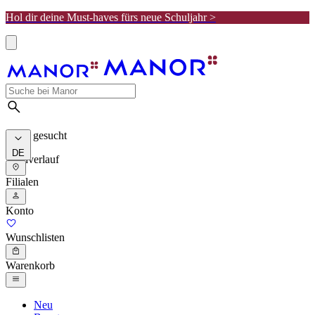
Hol dir deine Must-haves fürs neue Schuljahr >
Meist gesucht
DE
Suchverlauf
Filialen
Konto
Wunschlisten
Warenkorb
Neu