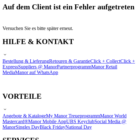
Auf dem Client ist ein Fehler aufgetreten
Versuchen Sie es bitte später erneut.
HILFE & KONTAKT
Bestellung & Lieferung
Retouren & Garantie
Click + Collect
Click +
Express
Suppliers @ Manor
Partnerprogramm
Manor Retail
Media
Manor auf WhatsApp
VORTEILE
Angebote & Kataloge
My Manor Treueprogramm
Manor World
Mastercard®
Manor Mobile App
UBS Keyclub
Social Media @
Manor
Singles Day
Black Friday
National Day