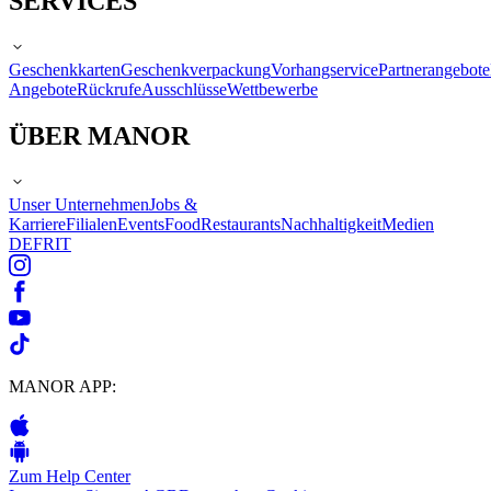
SERVICES
Geschenkkarten
Geschenkverpackung
Vorhangservice
Partnerangebote
Angebote
Rückrufe
Ausschlüsse
Wettbewerbe
ÜBER MANOR
Unser Unternehmen
Jobs &
Karriere
Filialen
Events
Food
Restaurants
Nachhaltigkeit
Medien
DE
FR
IT
MANOR APP:
Zum Help Center