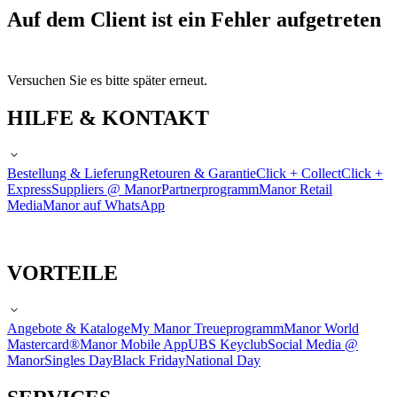
Auf dem Client ist ein Fehler aufgetreten
Versuchen Sie es bitte später erneut.
HILFE & KONTAKT
Bestellung & Lieferung
Retouren & Garantie
Click + Collect
Click +
Express
Suppliers @ Manor
Partnerprogramm
Manor Retail
Media
Manor auf WhatsApp
VORTEILE
Angebote & Kataloge
My Manor Treueprogramm
Manor World
Mastercard®
Manor Mobile App
UBS Keyclub
Social Media @
Manor
Singles Day
Black Friday
National Day