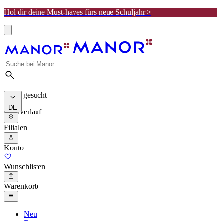
Hol dir deine Must-haves fürs neue Schuljahr >
Meist gesucht
DE
Suchverlauf
Filialen
Konto
Wunschlisten
Warenkorb
Neu