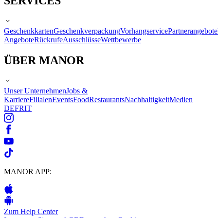
SERVICES
Geschenkkarten
Geschenkverpackung
Vorhangservice
Partnerangebote
Angebote
Rückrufe
Ausschlüsse
Wettbewerbe
ÜBER MANOR
Unser Unternehmen
Jobs &
Karriere
Filialen
Events
Food
Restaurants
Nachhaltigkeit
Medien
DE
FR
IT
MANOR APP:
Zum Help Center