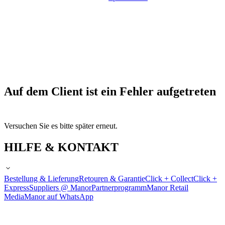
Auf dem Client ist ein Fehler aufgetreten
Versuchen Sie es bitte später erneut.
HILFE & KONTAKT
Bestellung & Lieferung
Retouren & Garantie
Click + Collect
Click +
Express
Suppliers @ Manor
Partnerprogramm
Manor Retail
Media
Manor auf WhatsApp