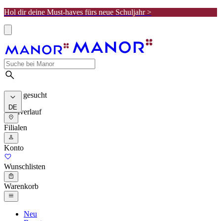
Hol dir deine Must-haves fürs neue Schuljahr >
Meist gesucht
DE
Suchverlauf
Filialen
Konto
Wunschlisten
Warenkorb
Neu