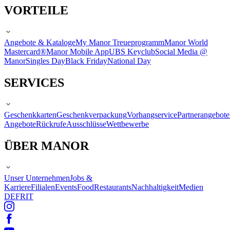
VORTEILE
Angebote & Kataloge
My Manor Treueprogramm
Manor World
Mastercard®
Manor Mobile App
UBS Keyclub
Social Media @
Manor
Singles Day
Black Friday
National Day
SERVICES
Geschenkkarten
Geschenkverpackung
Vorhangservice
Partnerangebote
Angebote
Rückrufe
Ausschlüsse
Wettbewerbe
ÜBER MANOR
Unser Unternehmen
Jobs &
Karriere
Filialen
Events
Food
Restaurants
Nachhaltigkeit
Medien
DE
FR
IT