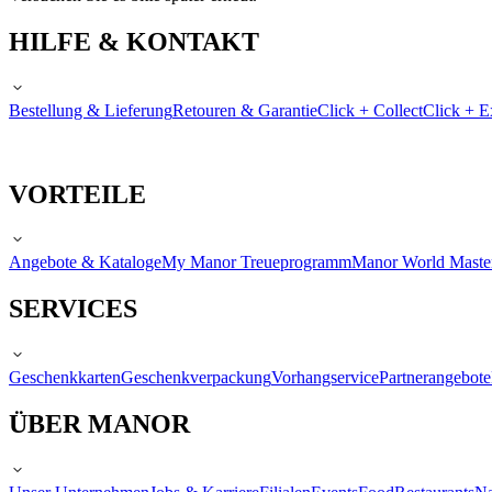
HILFE & KONTAKT
Bestellung & Lieferung
Retouren & Garantie
Click + Collect
Click + E
VORTEILE
Angebote & Kataloge
My Manor Treueprogramm
Manor World Maste
SERVICES
Geschenkkarten
Geschenkverpackung
Vorhangservice
Partnerangebote
ÜBER MANOR