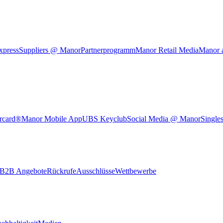
xpress
Suppliers @ Manor
Partnerprogramm
Manor Retail Media
Manor 
rcard®
Manor Mobile App
UBS Keyclub
Social Media @ Manor
Single
B2B Angebote
Rückrufe
Ausschlüsse
Wettbewerbe