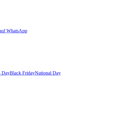
auf WhatsApp
s Day
Black Friday
National Day