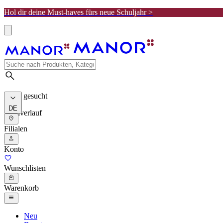
Hol dir deine Must-haves fürs neue Schuljahr >
Meist gesucht
DE
Suchverlauf
Filialen
Konto
Wunschlisten
Warenkorb
Neu