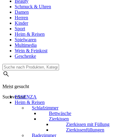
Beauty
Schmuck & Uhren
Damen
Herren
Kinder
Sport
Heim & Reisen
Spielwaren
Multimedia
Wein & Feinkost
Geschenke
Meist gesucht
Suchverlauf
ESSENZA
Heim & Reisen
Schlafzimmer
Bettwäsche
Zierkissen
Zierkissen mit Füllung
Zierkissenfüllungen
Badezimmer