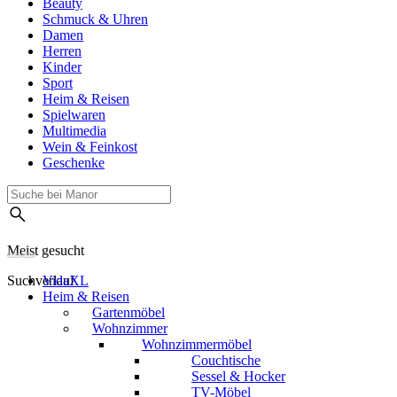
Beauty
Schmuck & Uhren
Damen
Herren
Kinder
Sport
Heim & Reisen
Spielwaren
Multimedia
Wein & Feinkost
Geschenke
Meist gesucht
Suchverlauf
VidaXL
Heim & Reisen
Gartenmöbel
Wohnzimmer
Wohnzimmermöbel
Couchtische
Sessel & Hocker
TV-Möbel