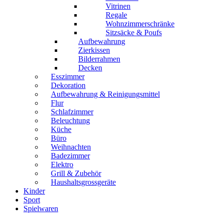
Vitrinen
Regale
Wohnzimmerschränke
Sitzsäcke & Poufs
Aufbewahrung
Zierkissen
Bilderrahmen
Decken
Esszimmer
Dekoration
Aufbewahrung & Reinigungsmittel
Flur
Schlafzimmer
Beleuchtung
Küche
Büro
Weihnachten
Badezimmer
Elektro
Grill & Zubehör
Haushaltsgrossgeräte
Kinder
Sport
Spielwaren