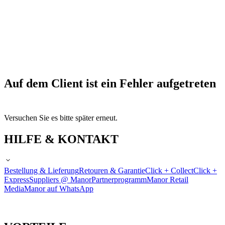
Auf dem Client ist ein Fehler aufgetreten
Versuchen Sie es bitte später erneut.
HILFE & KONTAKT
Bestellung & Lieferung
Retouren & Garantie
Click + Collect
Click +
Express
Suppliers @ Manor
Partnerprogramm
Manor Retail
Media
Manor auf WhatsApp