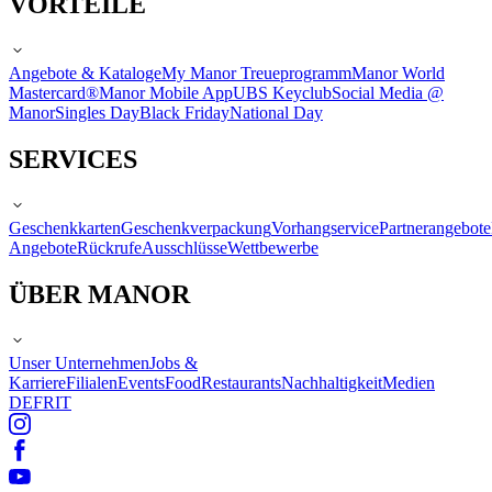
VORTEILE
Angebote & Kataloge
My Manor Treueprogramm
Manor World
Mastercard®
Manor Mobile App
UBS Keyclub
Social Media @
Manor
Singles Day
Black Friday
National Day
SERVICES
Geschenkkarten
Geschenkverpackung
Vorhangservice
Partnerangebote
Angebote
Rückrufe
Ausschlüsse
Wettbewerbe
ÜBER MANOR
Unser Unternehmen
Jobs &
Karriere
Filialen
Events
Food
Restaurants
Nachhaltigkeit
Medien
DE
FR
IT