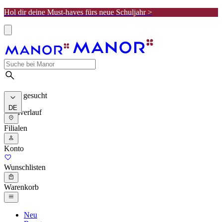
Hol dir deine Must-haves fürs neue Schuljahr >
Meist gesucht
DE
Suchverlauf
Filialen
Konto
Wunschlisten
Warenkorb
Neu