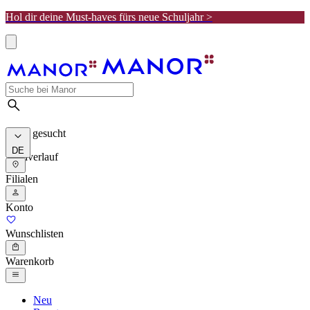
Hol dir deine Must-haves fürs neue Schuljahr >
Meist gesucht
DE
Suchverlauf
Filialen
Konto
Wunschlisten
Warenkorb
Neu