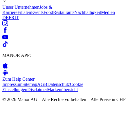
Unser Unternehmen
Jobs &
Karriere
Filialen
Events
Food
Restaurants
Nachhaltigkeit
Medien
DE
FR
IT
MANOR APP:
Zum Help Center
Impressum
Sitemap
AGB
Datenschutz
Cookie
Einstellungen
Disclaimer
Markenübersicht
–
© 2026 Manor AG – Alle Rechte vorbehalten – Alle Preise in CHF