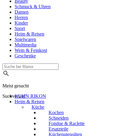
Beauty
Schmuck & Uhren
Damen
Herren
Kinder
Sport
Heim & Reisen
Spielwaren
Multimedia
Wein & Feinkost
Geschenke
Meist gesucht
Suchverlauf
KUHN RIKON
Heim & Reisen
Küche
Kochen
Schneiden
Fondue & Raclette
Ersatzteile
Küchenutensilien