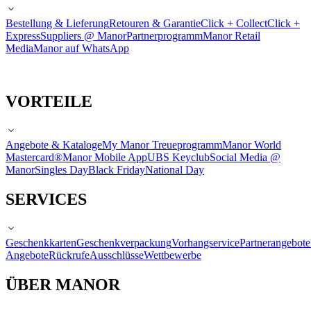
Bestellung & Lieferung
Retouren & Garantie
Click + Collect
Click +
Express
Suppliers @ Manor
Partnerprogramm
Manor Retail
Media
Manor auf WhatsApp
VORTEILE
Angebote & Kataloge
My Manor Treueprogramm
Manor World
Mastercard®
Manor Mobile App
UBS Keyclub
Social Media @
Manor
Singles Day
Black Friday
National Day
SERVICES
Geschenkkarten
Geschenkverpackung
Vorhangservice
Partnerangebote
Angebote
Rückrufe
Ausschlüsse
Wettbewerbe
ÜBER MANOR