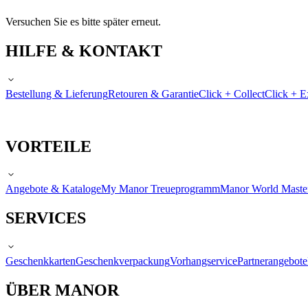
Versuchen Sie es bitte später erneut.
HILFE & KONTAKT
Bestellung & Lieferung
Retouren & Garantie
Click + Collect
Click + E
VORTEILE
Angebote & Kataloge
My Manor Treueprogramm
Manor World Maste
SERVICES
Geschenkkarten
Geschenkverpackung
Vorhangservice
Partnerangebote
ÜBER MANOR