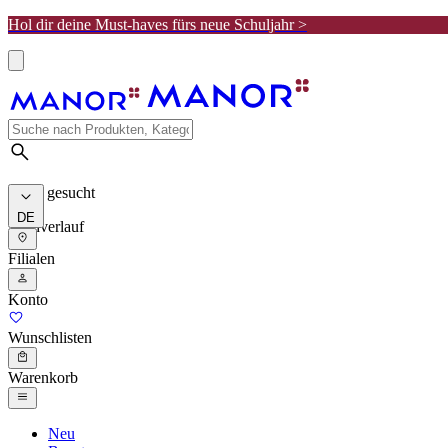
Hol dir deine Must-haves fürs neue Schuljahr >
Meist gesucht
DE
Suchverlauf
Filialen
Konto
Wunschlisten
Warenkorb
Neu