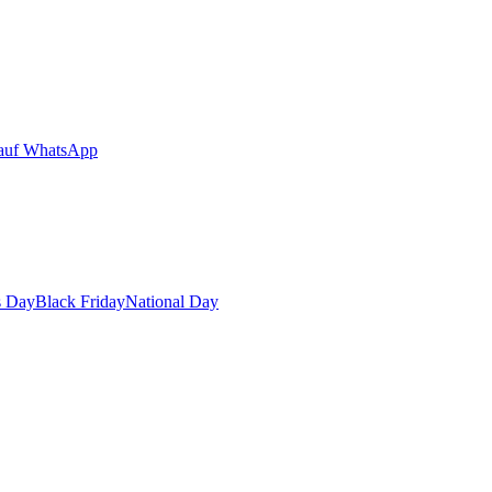
auf WhatsApp
s Day
Black Friday
National Day