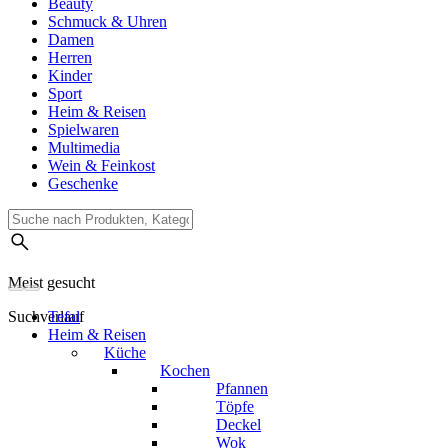
Beauty
Schmuck & Uhren
Damen
Herren
Kinder
Sport
Heim & Reisen
Spielwaren
Multimedia
Wein & Feinkost
Geschenke
Meist gesucht
Suchverlauf
Tefal
Heim & Reisen
Küche
Kochen
Pfannen
Töpfe
Deckel
Wok