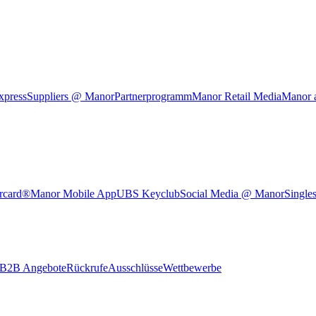
xpress
Suppliers @ Manor
Partnerprogramm
Manor Retail Media
Manor 
rcard®
Manor Mobile App
UBS Keyclub
Social Media @ Manor
Single
B2B Angebote
Rückrufe
Ausschlüsse
Wettbewerbe