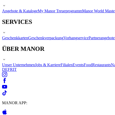
Angebote & Kataloge
My Manor Treueprogramm
Manor World Maste
SERVICES
Geschenkkarten
Geschenkverpackung
Vorhangservice
Partnerangebote
ÜBER MANOR
Unser Unternehmen
Jobs & Karriere
Filialen
Events
Food
Restaurants
Na
DE
FR
IT
MANOR APP: