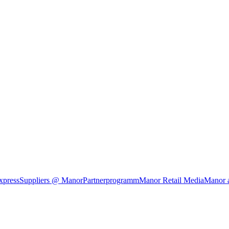
xpress
Suppliers @ Manor
Partnerprogramm
Manor Retail Media
Manor 