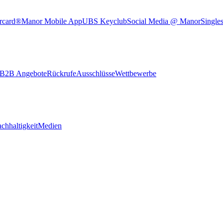
rcard®
Manor Mobile App
UBS Keyclub
Social Media @ Manor
Single
B2B Angebote
Rückrufe
Ausschlüsse
Wettbewerbe
chhaltigkeit
Medien