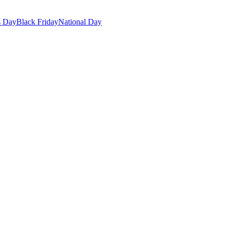
s Day
Black Friday
National Day