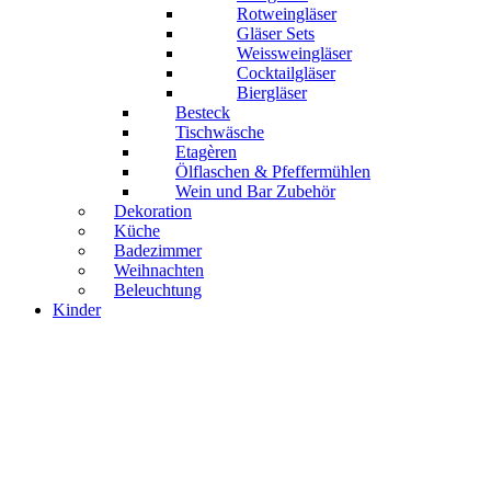
Rotweingläser
Gläser Sets
Weissweingläser
Cocktailgläser
Biergläser
Besteck
Tischwäsche
Etagèren
Ölflaschen & Pfeffermühlen
Wein und Bar Zubehör
Dekoration
Küche
Badezimmer
Weihnachten
Beleuchtung
Kinder