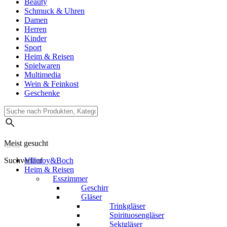
Beauty
Schmuck & Uhren
Damen
Herren
Kinder
Sport
Heim & Reisen
Spielwaren
Multimedia
Wein & Feinkost
Geschenke
Meist gesucht
Suchverlauf
Villeroy&Boch
Heim & Reisen
Esszimmer
Geschirr
Gläser
Trinkgläser
Spirituosengläser
Sektgläser