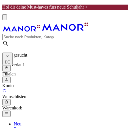
Hol dir deine Must-haves fürs neue Schuljahr >
Meist gesucht
DE
Suchverlauf
Filialen
Konto
Wunschlisten
Warenkorb
Neu