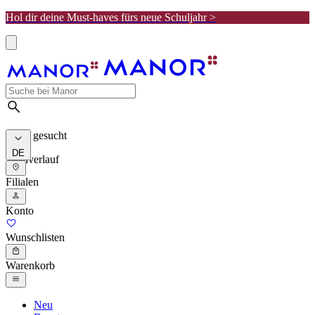
Hol dir deine Must-haves fürs neue Schuljahr >
Meist gesucht
DE
Suchverlauf
Filialen
Konto
Wunschlisten
Warenkorb
Neu