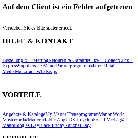
Auf dem Client ist ein Fehler aufgetreten
Versuchen Sie es bitte später erneut.
HILFE & KONTAKT
Bestellung & Lieferung
Retouren & Garantie
Click + Collect
Click +
Express
Suppliers @ Manor
Partnerprogramm
Manor Retail
Media
Manor auf WhatsApp
VORTEILE
Angebote & Kataloge
My Manor Treueprogramm
Manor World
Mastercard®
Manor Mobile App
UBS Keyclub
Social Media @
Manor
Singles Day
Black Friday
National Day