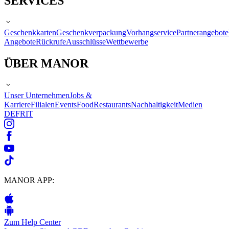
SERVICES
Geschenkkarten
Geschenkverpackung
Vorhangservice
Partnerangebote
Angebote
Rückrufe
Ausschlüsse
Wettbewerbe
ÜBER MANOR
Unser Unternehmen
Jobs &
Karriere
Filialen
Events
Food
Restaurants
Nachhaltigkeit
Medien
DE
FR
IT
MANOR APP:
Zum Help Center