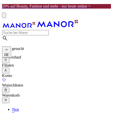
20% auf Beauty, Fashion und mehr - nur heute online >
Meist gesucht
DE
Suchverlauf
Filialen
Konto
Wunschlisten
Warenkorb
Neu