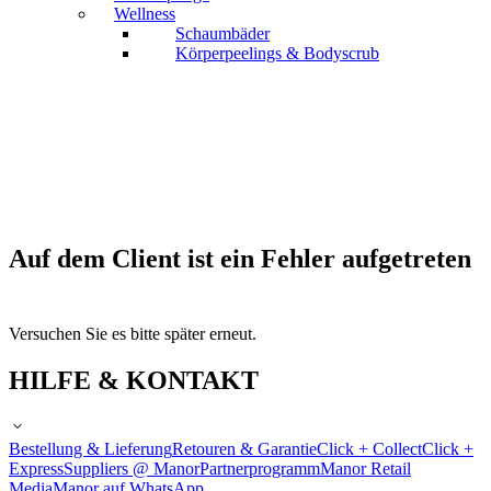
Wellness
Schaumbäder
Körperpeelings & Bodyscrub
Auf dem Client ist ein Fehler aufgetreten
Versuchen Sie es bitte später erneut.
HILFE & KONTAKT
Bestellung & Lieferung
Retouren & Garantie
Click + Collect
Click +
Express
Suppliers @ Manor
Partnerprogramm
Manor Retail
Media
Manor auf WhatsApp