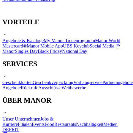
VORTEILE
Angebote & Kataloge
My Manor Treueprogramm
Manor World
Mastercard®
Manor Mobile App
UBS Keyclub
Social Media @
Manor
Singles Day
Black Friday
National Day
SERVICES
Geschenkkarten
Geschenkverpackung
Vorhangservice
Partnerangebote
Angebote
Rückrufe
Ausschlüsse
Wettbewerbe
ÜBER MANOR
Unser Unternehmen
Jobs &
Karriere
Filialen
Events
Food
Restaurants
Nachhaltigkeit
Medien
DE
FR
IT