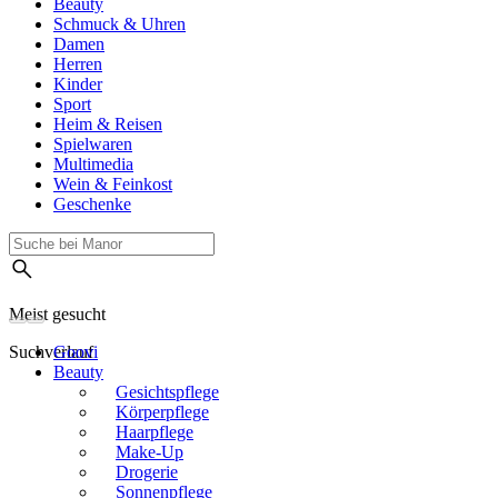
Beauty
Schmuck & Uhren
Damen
Herren
Kinder
Sport
Heim & Reisen
Spielwaren
Multimedia
Wein & Feinkost
Geschenke
Meist gesucht
Suchverlauf
Goovi
Beauty
Gesichtspflege
Körperpflege
Haarpflege
Make-Up
Drogerie
Sonnenpflege