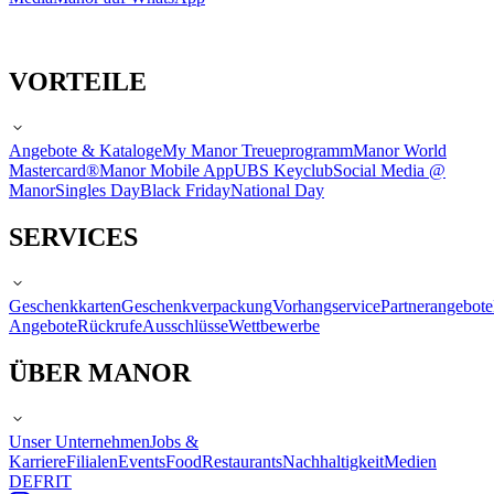
VORTEILE
Angebote & Kataloge
My Manor Treueprogramm
Manor World
Mastercard®
Manor Mobile App
UBS Keyclub
Social Media @
Manor
Singles Day
Black Friday
National Day
SERVICES
Geschenkkarten
Geschenkverpackung
Vorhangservice
Partnerangebote
Angebote
Rückrufe
Ausschlüsse
Wettbewerbe
ÜBER MANOR
Unser Unternehmen
Jobs &
Karriere
Filialen
Events
Food
Restaurants
Nachhaltigkeit
Medien
DE
FR
IT