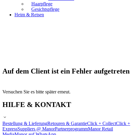
Haarpflege
Gesichtspflege
Heim & Reisen
Auf dem Client ist ein Fehler aufgetreten
Versuchen Sie es bitte später erneut.
HILFE & KONTAKT
Bestellung & Lieferung
Retouren & Garantie
Click + Collect
Click +
Express
Suppliers @ Manor
Partnerprogramm
Manor Retail
Media
Manor auf WhatsApp