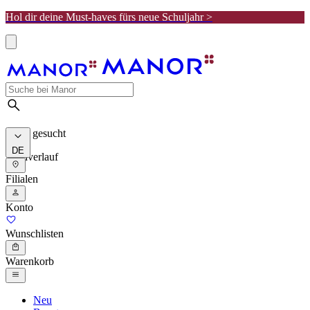
Hol dir deine Must-haves fürs neue Schuljahr >
Meist gesucht
DE
Suchverlauf
Filialen
Konto
Wunschlisten
Warenkorb
Neu