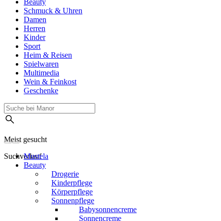
Beauty
Schmuck & Uhren
Damen
Herren
Kinder
Sport
Heim & Reisen
Spielwaren
Multimedia
Wein & Feinkost
Geschenke
Meist gesucht
Suchverlauf
Mustela
Beauty
Drogerie
Kinderpflege
Körperpflege
Sonnenpflege
Babysonnencreme
Sonnencreme