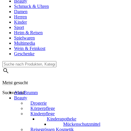
Beauty
Schmuck & Uhren
Damen
Herren
Kinder
Sport
Heim & Reisen
Spielwaren
Multimedia
Wein & Feinkost
Geschenke
Meist gesucht
Suchverlauf
Anti-Brumm
Beauty
Drogerie
Körperpflege
Kinderpflege
Kinderapotheke
Mückenschutzmittel
Reisegrössen Kosmetik