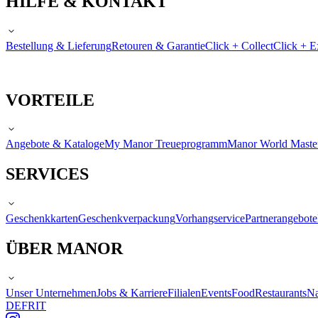
HILFE & KONTAKT
Bestellung & Lieferung
Retouren & Garantie
Click + Collect
Click + E
VORTEILE
Angebote & Kataloge
My Manor Treueprogramm
Manor World Maste
SERVICES
Geschenkkarten
Geschenkverpackung
Vorhangservice
Partnerangebote
ÜBER MANOR
Unser Unternehmen
Jobs & Karriere
Filialen
Events
Food
Restaurants
Na
DE
FR
IT