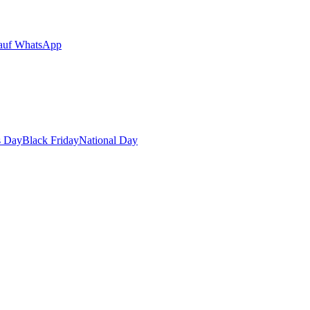
auf WhatsApp
s Day
Black Friday
National Day