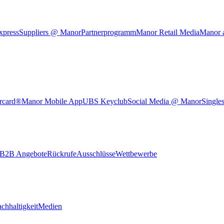
xpress
Suppliers @ Manor
Partnerprogramm
Manor Retail Media
Manor 
rcard®
Manor Mobile App
UBS Keyclub
Social Media @ Manor
Single
B2B Angebote
Rückrufe
Ausschlüsse
Wettbewerbe
chhaltigkeit
Medien