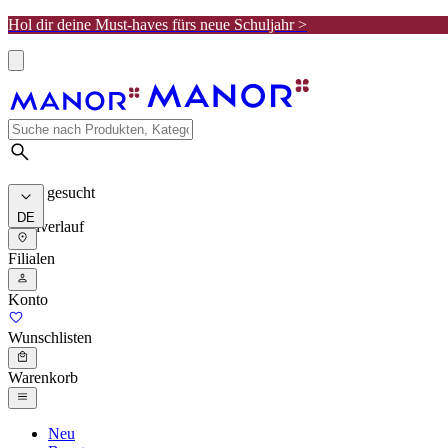
Hol dir deine Must-haves fürs neue Schuljahr >
Meist gesucht
DE
Suchverlauf
Filialen
Konto
Wunschlisten
Warenkorb
Neu