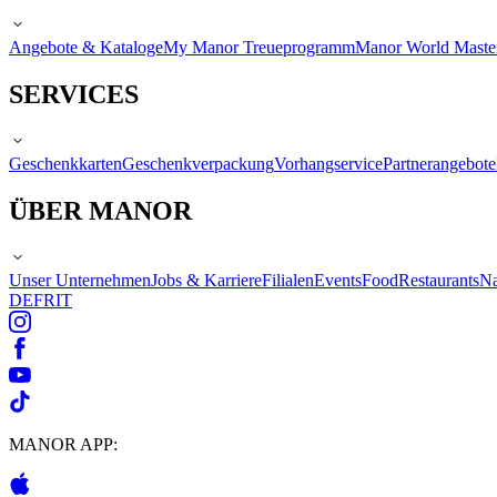
Angebote & Kataloge
My Manor Treueprogramm
Manor World Maste
SERVICES
Geschenkkarten
Geschenkverpackung
Vorhangservice
Partnerangebote
ÜBER MANOR
Unser Unternehmen
Jobs & Karriere
Filialen
Events
Food
Restaurants
Na
DE
FR
IT
MANOR APP: