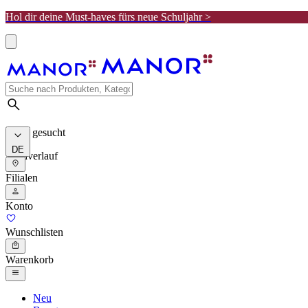
Hol dir deine Must-haves fürs neue Schuljahr >
Meist gesucht
DE
Suchverlauf
Filialen
Konto
Wunschlisten
Warenkorb
Neu