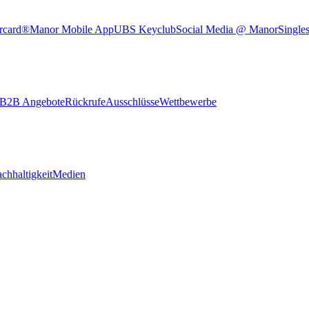
rcard®
Manor Mobile App
UBS Keyclub
Social Media @ Manor
Single
B2B Angebote
Rückrufe
Ausschlüsse
Wettbewerbe
chhaltigkeit
Medien