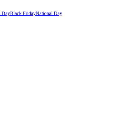
s Day
Black Friday
National Day