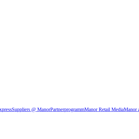
xpress
Suppliers @ Manor
Partnerprogramm
Manor Retail Media
Manor 