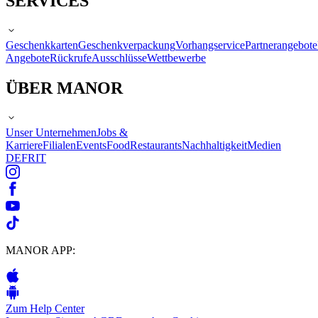
SERVICES
Geschenkkarten
Geschenkverpackung
Vorhangservice
Partnerangebote
Angebote
Rückrufe
Ausschlüsse
Wettbewerbe
ÜBER MANOR
Unser Unternehmen
Jobs &
Karriere
Filialen
Events
Food
Restaurants
Nachhaltigkeit
Medien
DE
FR
IT
MANOR APP:
Zum Help Center