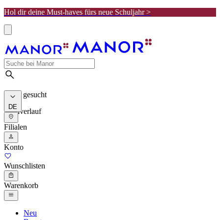
Hol dir deine Must-haves fürs neue Schuljahr >
Meist gesucht
DE
Suchverlauf
Filialen
Konto
Wunschlisten
Warenkorb
Neu