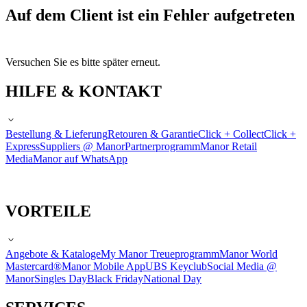
Auf dem Client ist ein Fehler aufgetreten
Versuchen Sie es bitte später erneut.
HILFE & KONTAKT
Bestellung & Lieferung
Retouren & Garantie
Click + Collect
Click +
Express
Suppliers @ Manor
Partnerprogramm
Manor Retail
Media
Manor auf WhatsApp
VORTEILE
Angebote & Kataloge
My Manor Treueprogramm
Manor World
Mastercard®
Manor Mobile App
UBS Keyclub
Social Media @
Manor
Singles Day
Black Friday
National Day