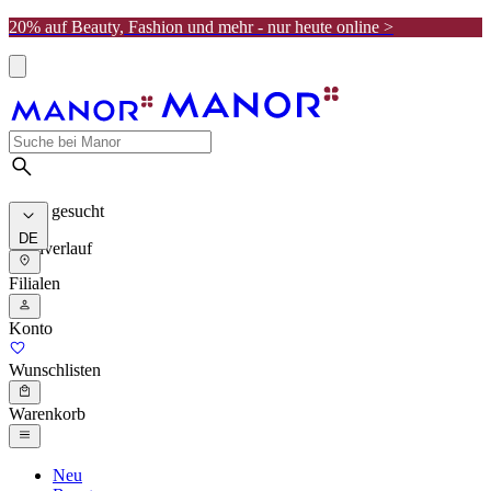
20% auf Beauty, Fashion und mehr - nur heute online >
Meist gesucht
DE
Suchverlauf
Filialen
Konto
Wunschlisten
Warenkorb
Neu