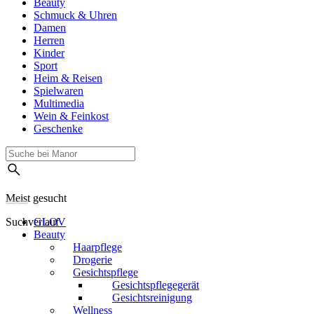
Beauty
Schmuck & Uhren
Damen
Herren
Kinder
Sport
Heim & Reisen
Spielwaren
Multimedia
Wein & Feinkost
Geschenke
Meist gesucht
Suchverlauf
GLOV
Beauty
Haarpflege
Drogerie
Gesichtspflege
Gesichtspflegegerät
Gesichtsreinigung
Wellness