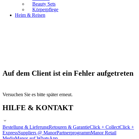
Beauty Sets
Körperpflege
Heim & Reisen
Auf dem Client ist ein Fehler aufgetreten
Versuchen Sie es bitte später erneut.
HILFE & KONTAKT
Bestellung & Lieferung
Retouren & Garantie
Click + Collect
Click +
Express
Suppliers @ Manor
Partnerprogramm
Manor Retail
Media
Manor auf WhatsApp