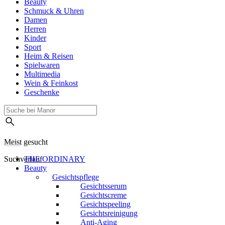
Beauty
Schmuck & Uhren
Damen
Herren
Kinder
Sport
Heim & Reisen
Spielwaren
Multimedia
Wein & Feinkost
Geschenke
Meist gesucht
Suchverlauf
THE ORDINARY
Beauty
Gesichtspflege
Gesichtsserum
Gesichtscreme
Gesichtspeeling
Gesichtsreinigung
Anti-Aging