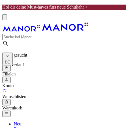
Hol dir deine Must-haves fürs neue Schuljahr >
Meist gesucht
DE
Suchverlauf
Filialen
Konto
Wunschlisten
Warenkorb
Neu