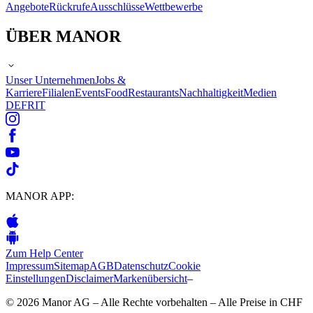
Angebote
Rückrufe
Ausschlüsse
Wettbewerbe
ÜBER MANOR
Unser Unternehmen
Jobs &
Karriere
Filialen
Events
Food
Restaurants
Nachhaltigkeit
Medien
DE
FR
IT
MANOR APP:
Zum Help Center
Impressum
Sitemap
AGB
Datenschutz
Cookie
Einstellungen
Disclaimer
Markenübersicht
–
© 2026 Manor AG – Alle Rechte vorbehalten – Alle Preise in CHF