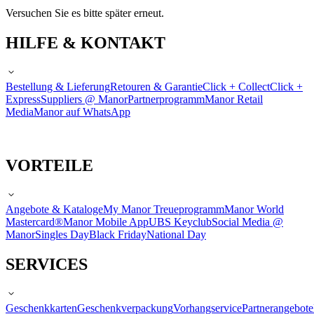
Versuchen Sie es bitte später erneut.
HILFE & KONTAKT
Bestellung & Lieferung
Retouren & Garantie
Click + Collect
Click +
Express
Suppliers @ Manor
Partnerprogramm
Manor Retail
Media
Manor auf WhatsApp
VORTEILE
Angebote & Kataloge
My Manor Treueprogramm
Manor World
Mastercard®
Manor Mobile App
UBS Keyclub
Social Media @
Manor
Singles Day
Black Friday
National Day
SERVICES
Geschenkkarten
Geschenkverpackung
Vorhangservice
Partnerangebote