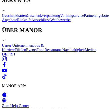
SERVICES
Geschenkkarten
Geschenkverpackung
Vorhangservice
Partnerangebote
Angebote
Rückrufe
Ausschlüsse
Wettbewerbe
ÜBER MANOR
Unser Unternehmen
Jobs &
Karriere
Filialen
Events
Food
Restaurants
Nachhaltigkeit
Medien
DE
FR
IT
MANOR APP:
Zum Help Center