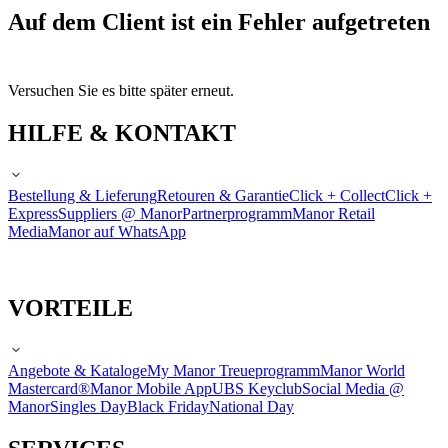
Auf dem Client ist ein Fehler aufgetreten
Versuchen Sie es bitte später erneut.
HILFE & KONTAKT
Bestellung & Lieferung
Retouren & Garantie
Click + Collect
Click +
Express
Suppliers @ Manor
Partnerprogramm
Manor Retail
Media
Manor auf WhatsApp
VORTEILE
Angebote & Kataloge
My Manor Treueprogramm
Manor World
Mastercard®
Manor Mobile App
UBS Keyclub
Social Media @
Manor
Singles Day
Black Friday
National Day