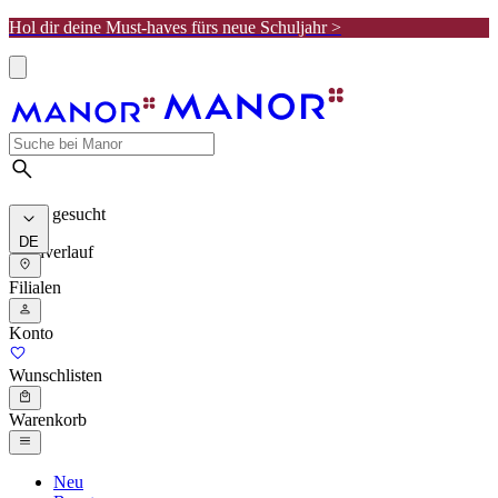
Hol dir deine Must-haves fürs neue Schuljahr >
Meist gesucht
DE
Suchverlauf
Filialen
Konto
Wunschlisten
Warenkorb
Neu