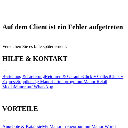
Auf dem Client ist ein Fehler aufgetreten
Versuchen Sie es bitte später erneut.
HILFE & KONTAKT
Bestellung & Lieferung
Retouren & Garantie
Click + Collect
Click +
Express
Suppliers @ Manor
Partnerprogramm
Manor Retail
Media
Manor auf WhatsApp
VORTEILE
Angebote & Kataloge
My Manor Treueprogramm
Manor World