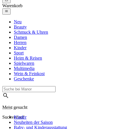
Warenkorb
Neu
Beauty
Schmuck & Uhren
Damen
Herren
Kinder
Sport
Heim & Reisen
Spielwaren
Multimedia
Wein & Feinkost
Geschenke
Meist gesucht
Suchverlauf
Kinder
Neuheiten der Saison
Baby- und Kinderausstattung