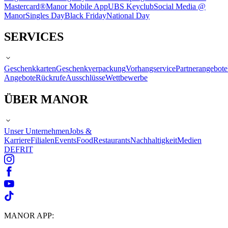
Mastercard®
Manor Mobile App
UBS Keyclub
Social Media @
Manor
Singles Day
Black Friday
National Day
SERVICES
Geschenkkarten
Geschenkverpackung
Vorhangservice
Partnerangebote
Angebote
Rückrufe
Ausschlüsse
Wettbewerbe
ÜBER MANOR
Unser Unternehmen
Jobs &
Karriere
Filialen
Events
Food
Restaurants
Nachhaltigkeit
Medien
DE
FR
IT
MANOR APP: