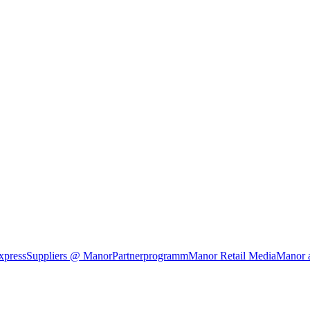
xpress
Suppliers @ Manor
Partnerprogramm
Manor Retail Media
Manor 