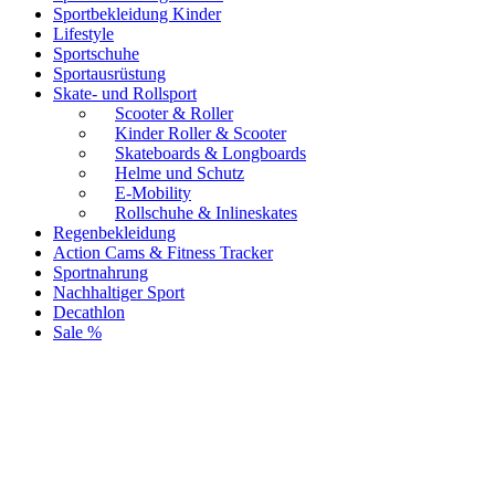
Sportbekleidung Kinder
Lifestyle
Sportschuhe
Sportausrüstung
Skate- und Rollsport
Scooter & Roller
Kinder Roller & Scooter
Skateboards & Longboards
Helme und Schutz
E-Mobility
Rollschuhe & Inlineskates
Regenbekleidung
Action Cams & Fitness Tracker
Sportnahrung
Nachhaltiger Sport
Decathlon
Sale %