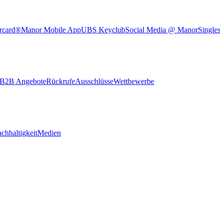
rcard®
Manor Mobile App
UBS Keyclub
Social Media @ Manor
Single
B2B Angebote
Rückrufe
Ausschlüsse
Wettbewerbe
chhaltigkeit
Medien