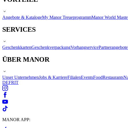
Angebote & Kataloge
My Manor Treueprogramm
Manor World Maste
SERVICES
Geschenkkarten
Geschenkverpackung
Vorhangservice
Partnerangebote
ÜBER MANOR
Unser Unternehmen
Jobs & Karriere
Filialen
Events
Food
Restaurants
Na
DE
FR
IT
MANOR APP: