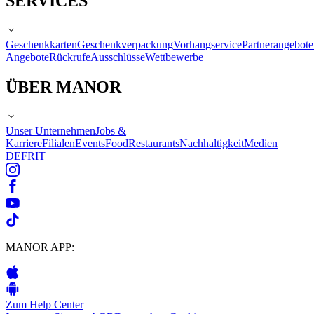
SERVICES
Geschenkkarten
Geschenkverpackung
Vorhangservice
Partnerangebote
Angebote
Rückrufe
Ausschlüsse
Wettbewerbe
ÜBER MANOR
Unser Unternehmen
Jobs &
Karriere
Filialen
Events
Food
Restaurants
Nachhaltigkeit
Medien
DE
FR
IT
MANOR APP:
Zum Help Center