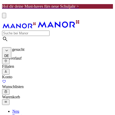
Hol dir deine Must-haves fürs neue Schuljahr >
Meist gesucht
DE
Suchverlauf
Filialen
Konto
Wunschlisten
Warenkorb
Neu