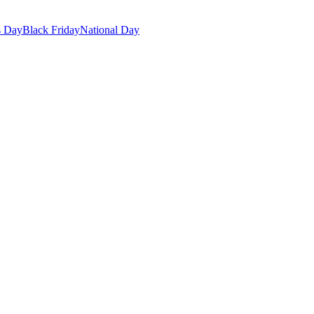
s Day
Black Friday
National Day