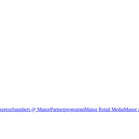
xpress
Suppliers @ Manor
Partnerprogramm
Manor Retail Media
Manor 