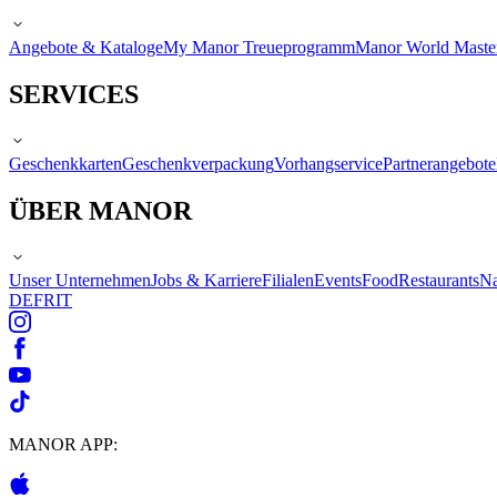
Angebote & Kataloge
My Manor Treueprogramm
Manor World Maste
SERVICES
Geschenkkarten
Geschenkverpackung
Vorhangservice
Partnerangebote
ÜBER MANOR
Unser Unternehmen
Jobs & Karriere
Filialen
Events
Food
Restaurants
Na
DE
FR
IT
MANOR APP: