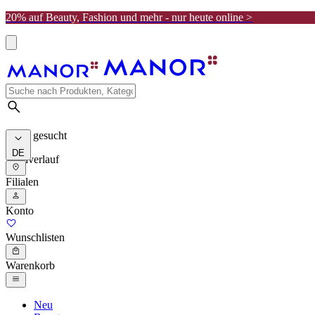
20% auf Beauty, Fashion und mehr - nur heute online >
Meist gesucht
DE
Suchverlauf
Filialen
Konto
Wunschlisten
Warenkorb
Neu