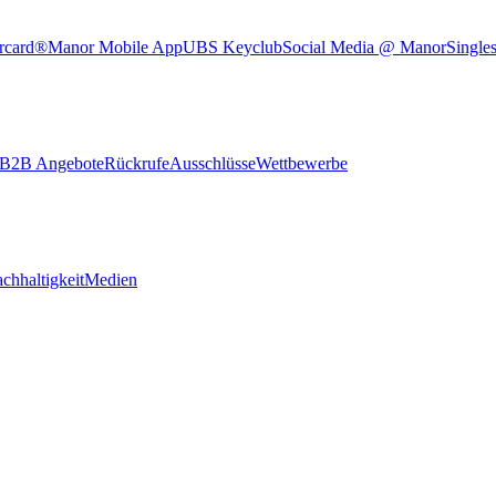
rcard®
Manor Mobile App
UBS Keyclub
Social Media @ Manor
Single
B2B Angebote
Rückrufe
Ausschlüsse
Wettbewerbe
chhaltigkeit
Medien