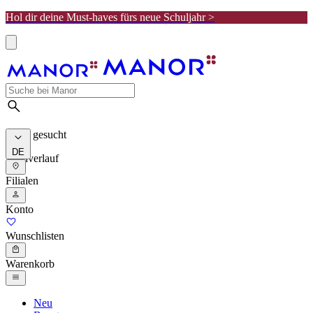
Hol dir deine Must-haves fürs neue Schuljahr >
Meist gesucht
DE
Suchverlauf
Filialen
Konto
Wunschlisten
Warenkorb
Neu