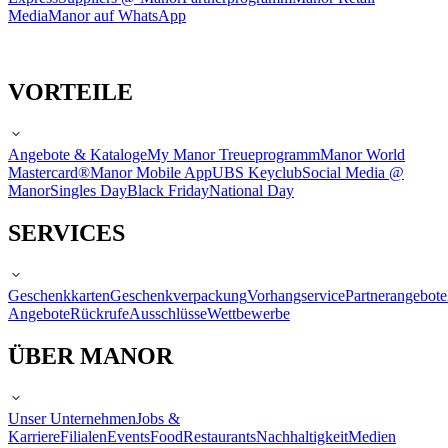
Media
Manor auf WhatsApp
VORTEILE
Angebote & Kataloge
My Manor Treueprogramm
Manor World
Mastercard®
Manor Mobile App
UBS Keyclub
Social Media @
Manor
Singles Day
Black Friday
National Day
SERVICES
Geschenkkarten
Geschenkverpackung
Vorhangservice
Partnerangebote
Angebote
Rückrufe
Ausschlüsse
Wettbewerbe
ÜBER MANOR
Unser Unternehmen
Jobs &
Karriere
Filialen
Events
Food
Restaurants
Nachhaltigkeit
Medien