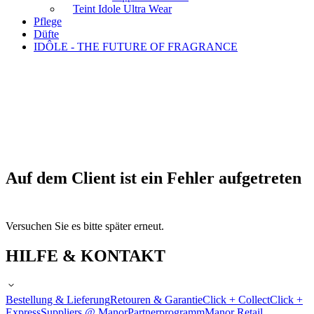
Teint Idole Ultra Wear
Pflege
Düfte
IDÔLE - THE FUTURE OF FRAGRANCE
Auf dem Client ist ein Fehler aufgetreten
Versuchen Sie es bitte später erneut.
HILFE & KONTAKT
Bestellung & Lieferung
Retouren & Garantie
Click + Collect
Click +
Express
Suppliers @ Manor
Partnerprogramm
Manor Retail