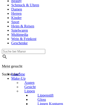
Beauty
Schmuck & Uhren
Damen
Herren
Kinder
Sport
Heim & Reisen
Spielwaren
Multimedia
Wein & Feinkost
Geschenke
Meist gesucht
Suchverlauf
Lancôme
Make-Up
Augen
Gesicht
Lippen
Lippenstift
Gloss
Lippen Konturen