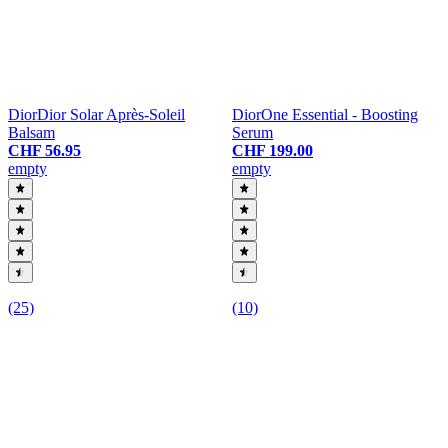
Dior
Dior Solar Après-Soleil
Dior
One Essential - Boosting
Balsam
Serum
CHF 56.95
CHF 199.00
empty
empty
(25)
(10)