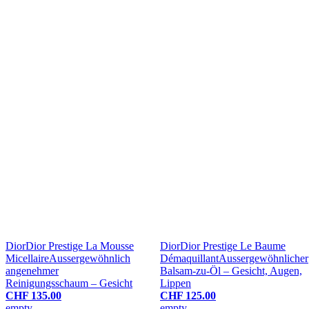
Dior
Dior Prestige La Mousse
Dior
Dior Prestige Le Baume
Micellaire
Aussergewöhnlich
Démaquillant
Aussergewöhnlicher
angenehmer
Balsam-zu-Öl – Gesicht, Augen,
Reinigungsschaum – Gesicht
Lippen
CHF 135.00
CHF 125.00
empty
empty