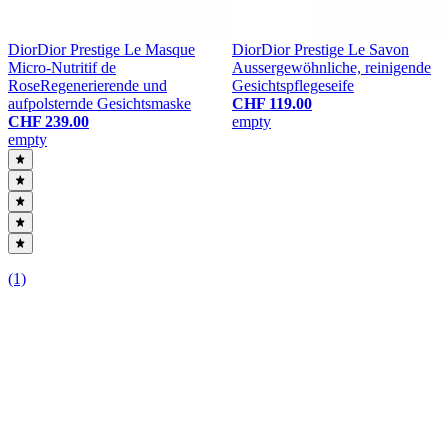
Dior
Dior Prestige Le Masque
Dior
Dior Prestige Le Savon
Micro-Nutritif de
Aussergewöhnliche, reinigende
Rose
Regenerierende und
Gesichtspflegeseife
aufpolsternde Gesichtsmaske
CHF 119.00
CHF 239.00
empty
empty
(0)
(1)