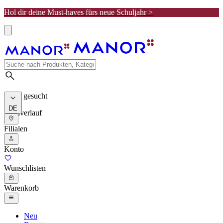
Hol dir deine Must-haves fürs neue Schuljahr >
Meist gesucht
DE
Suchverlauf
Filialen
Konto
Wunschlisten
Warenkorb
Neu