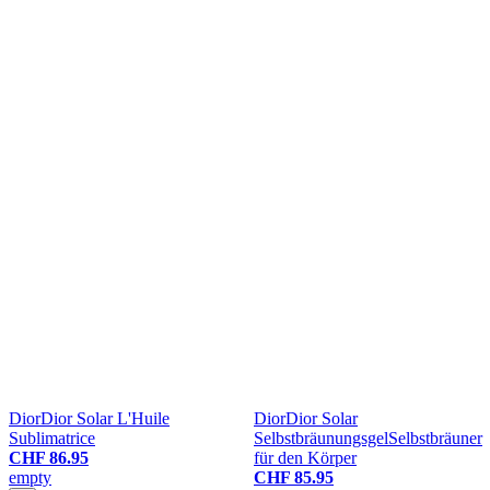
Dior
Dior Solar L'Huile
Dior
Dior Solar
Sublimatrice
Selbstbräunungsgel
Selbstbräuner
CHF 86.95
für den Körper
empty
CHF 85.95