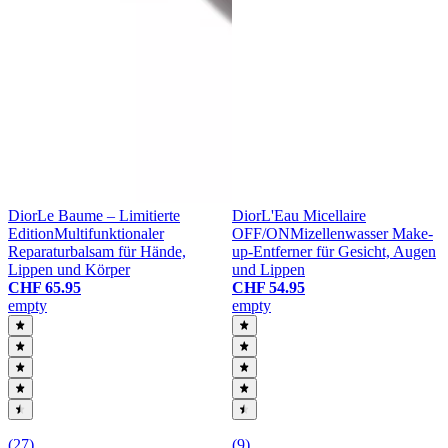
Dior
Le Baume – Limitierte
Dior
L'Eau Micellaire
Edition
Multifunktionaler
OFF/ON
Mizellenwasser Make-
Reparaturbalsam für Hände,
up-Entferner für Gesicht, Augen
Lippen und Körper
und Lippen
CHF 65.95
CHF 54.95
empty
empty
(27)
(9)