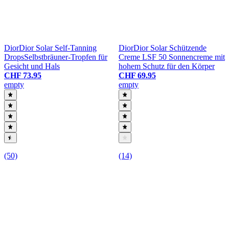
Dior
Dior Solar Self-Tanning
Dior
Dior Solar Schützende
Drops
Selbstbräuner-Tropfen für
Creme LSF 50
Sonnencreme mit
Gesicht und Hals
hohem Schutz für den Körper
CHF 73.95
CHF 69.95
empty
empty
(50)
(14)