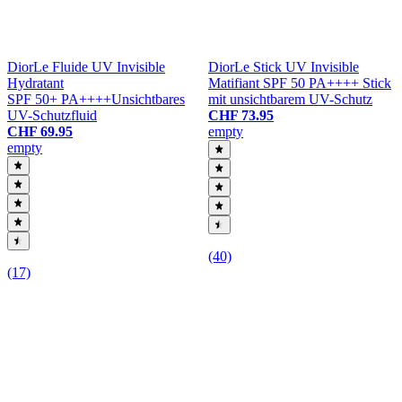
Dior
Le Fluide UV Invisible
Dior
Le Stick UV Invisible
Hydratant
Matifiant SPF 50 PA++++
Stick
SPF 50+ PA++++
Unsichtbares
mit unsichtbarem UV-Schutz
UV-Schutzfluid
CHF 73.95
CHF 69.95
empty
empty
(40)
(17)