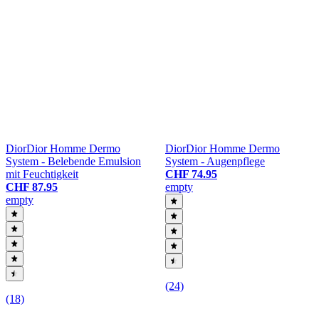
Dior
Dior Homme Dermo
Dior
Dior Homme Dermo
System - Belebende Emulsion
System - Augenpflege
mit Feuchtigkeit
CHF 74.95
CHF 87.95
empty
empty
(24)
(18)