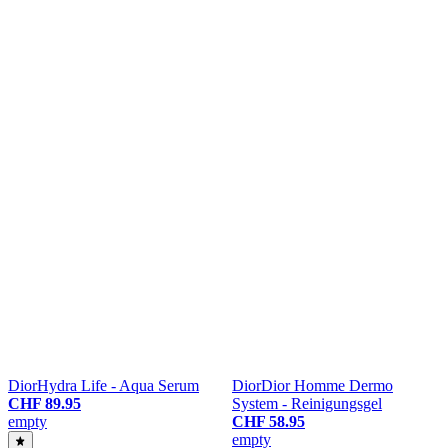
Dior
Hydra Life - Aqua Serum
Dior
Dior Homme Dermo
CHF 89.95
System - Reinigungsgel
empty
CHF 58.95
empty