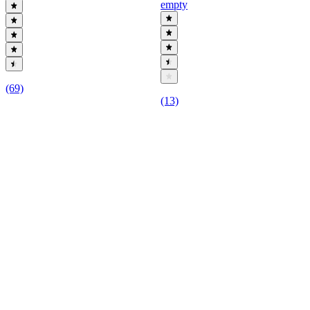
empty
(69)
(13)