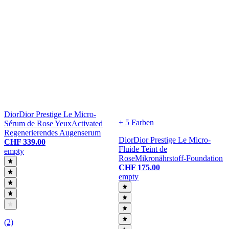
Dior
Dior Prestige Le Micro-
+ 5 Farben
Sérum de Rose Yeux
Activated
Regenerierendes Augenserum
Dior
Dior Prestige Le Micro-
CHF 339.00
Fluide Teint de
empty
Rose
Mikronährstoff-Foundation
CHF 175.00
empty
(2)