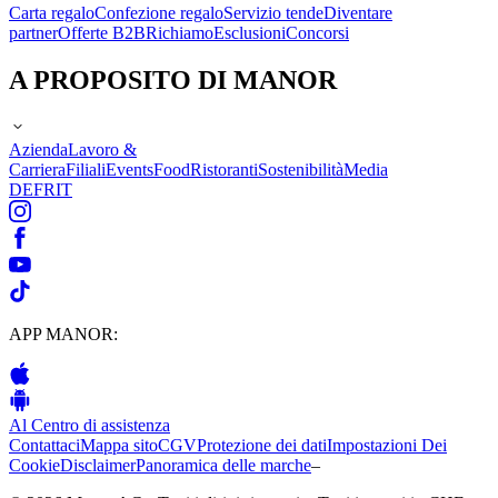
Carta regalo
Confezione regalo
Servizio tende
Diventare
partner
Offerte B2B
Richiamo
Esclusioni
Concorsi
A PROPOSITO DI MANOR
Azienda
Lavoro &
Carriera
Filiali
Events
Food
Ristoranti
Sostenibilità
Media
DE
FR
IT
APP MANOR:
Al Centro di assistenza
Contattaci
Mappa sito
CGV
Protezione dei dati
Impostazioni Dei
Cookie
Disclaimer
Panoramica delle marche
–