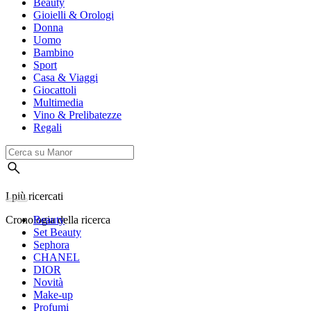
Beauty
Gioielli & Orologi
Donna
Uomo
Bambino
Sport
Casa & Viaggi
Giocattoli
Multimedia
Vino & Prelibatezze
Regali
I più ricercati
Cronologia della ricerca
Beauty
Set Beauty
Sephora
CHANEL
DIOR
Novità
Make-up
Profumi