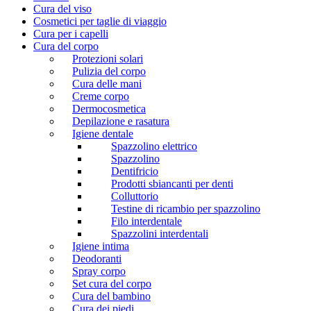
Cura del viso
Cosmetici per taglie di viaggio
Cura per i capelli
Cura del corpo
Protezioni solari
Pulizia del corpo
Cura delle mani
Creme corpo
Dermocosmetica
Depilazione e rasatura
Igiene dentale
Spazzolino elettrico
Spazzolino
Dentifricio
Prodotti sbiancanti per denti
Colluttorio
Testine di ricambio per spazzolino
Filo interdentale
Spazzolini interdentali
Igiene intima
Deodoranti
Spray corpo
Set cura del corpo
Cura del bambino
Cura dei piedi