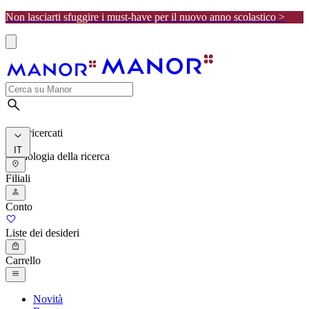
Non lasciarti sfuggire i must-have per il nuovo anno scolastico >
I più ricercati
IT
Cronologia della ricerca
Filiali
Conto
Liste dei desideri
Carrello
Novità