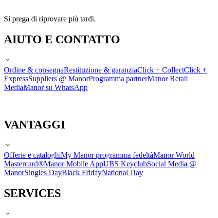
Si prega di riprovare più tardi.
AIUTO E CONTATTO
Ordine & consegna
Restituzione & garanzia
Click + Collect
Click +
Express
Suppliers @ Manor
Programma partner
Manor Retail
Media
Manor su WhatsApp
VANTAGGI
Offerte e cataloghi
My Manor programma fedeltà
Manor World
Mastercard®
Manor Mobile App
UBS Keyclub
Social Media @
Manor
Singles Day
Black Friday
National Day
SERVICES