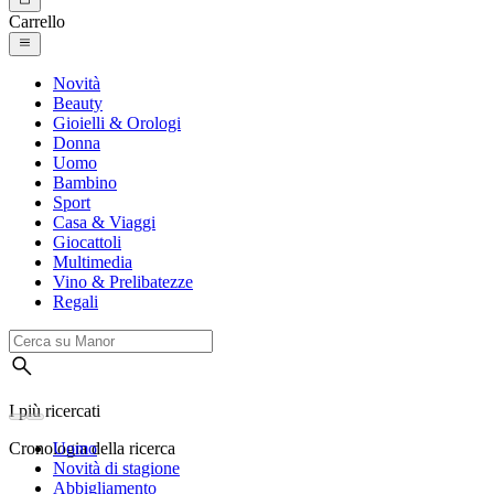
Carrello
Novità
Beauty
Gioielli & Orologi
Donna
Uomo
Bambino
Sport
Casa & Viaggi
Giocattoli
Multimedia
Vino & Prelibatezze
Regali
I più ricercati
Cronologia della ricerca
Uomo
Novità di stagione
Abbigliamento