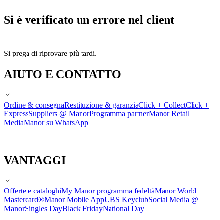
Si è verificato un errore nel client
Si prega di riprovare più tardi.
AIUTO E CONTATTO
Ordine & consegna
Restituzione & garanzia
Click + Collect
Click +
Express
Suppliers @ Manor
Programma partner
Manor Retail
Media
Manor su WhatsApp
VANTAGGI
Offerte e cataloghi
My Manor programma fedeltà
Manor World
Mastercard®
Manor Mobile App
UBS Keyclub
Social Media @
Manor
Singles Day
Black Friday
National Day