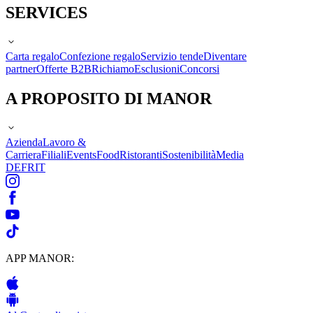
SERVICES
Carta regalo
Confezione regalo
Servizio tende
Diventare
partner
Offerte B2B
Richiamo
Esclusioni
Concorsi
A PROPOSITO DI MANOR
Azienda
Lavoro &
Carriera
Filiali
Events
Food
Ristoranti
Sostenibilità
Media
DE
FR
IT
APP MANOR: