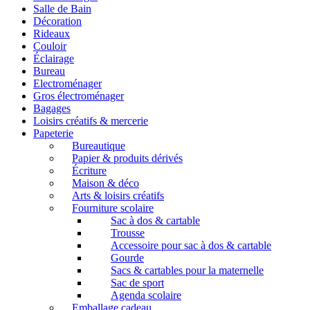
Salle de Bain
Décoration
Rideaux
Couloir
Éclairage
Bureau
Electroménager
Gros électroménager
Bagages
Loisirs créatifs & mercerie
Papeterie
Bureautique
Papier & produits dérivés
Écriture
Maison & déco
Arts & loisirs créatifs
Fourniture scolaire
Sac à dos & cartable
Trousse
Accessoire pour sac à dos & cartable
Gourde
Sacs & cartables pour la maternelle
Sac de sport
Agenda scolaire
Emballage cadeau