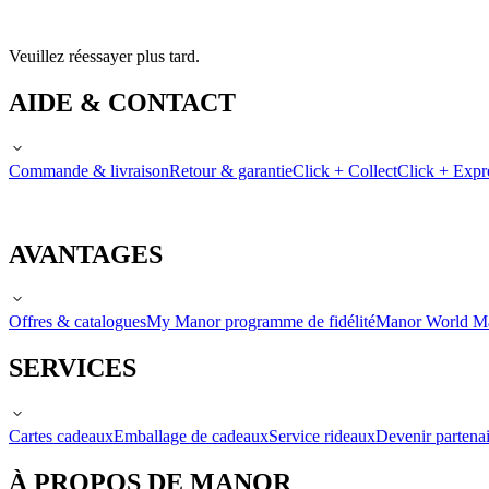
Veuillez réessayer plus tard.
AIDE & CONTACT
Commande & livraison
Retour & garantie
Click + Collect
Click + Expr
AVANTAGES
Offres & catalogues
My Manor programme de fidélité
Manor World M
SERVICES
Cartes cadeaux
Emballage de cadeaux
Service rideaux
Devenir partenai
À PROPOS DE MANOR