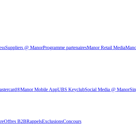
ess
Suppliers @ Manor
Programme partenaires
Manor Retail Media
Mano
astercard®
Manor Mobile App
UBS Keyclub
Social Media @ Manor
Sin
re
Offres B2B
Rappels
Exclusions
Concours