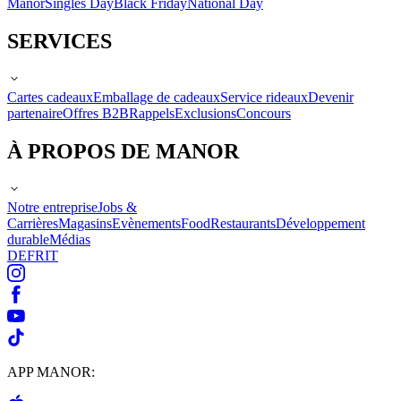
Manor
Singles Day
Black Friday
National Day
SERVICES
Cartes cadeaux
Emballage de cadeaux
Service rideaux
Devenir
partenaire
Offres B2B
Rappels
Exclusions
Concours
À PROPOS DE MANOR
Notre entreprise
Jobs &
Carrières
Magasins
Evènements
Food
Restaurants
Développement
durable
Médias
DE
FR
IT
APP MANOR: