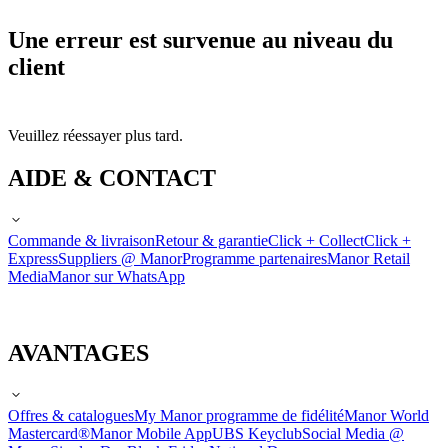
Une erreur est survenue au niveau du
client
Veuillez réessayer plus tard.
AIDE & CONTACT
Commande & livraison
Retour & garantie
Click + Collect
Click +
Express
Suppliers @ Manor
Programme partenaires
Manor Retail
Media
Manor sur WhatsApp
AVANTAGES
Offres & catalogues
My Manor programme de fidélité
Manor World
Mastercard®
Manor Mobile App
UBS Keyclub
Social Media @