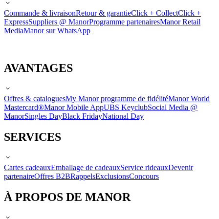
Commande & livraison
Retour & garantie
Click + Collect
Click +
Express
Suppliers @ Manor
Programme partenaires
Manor Retail
Media
Manor sur WhatsApp
AVANTAGES
Offres & catalogues
My Manor programme de fidélité
Manor World
Mastercard®
Manor Mobile App
UBS Keyclub
Social Media @
Manor
Singles Day
Black Friday
National Day
SERVICES
Cartes cadeaux
Emballage de cadeaux
Service rideaux
Devenir
partenaire
Offres B2B
Rappels
Exclusions
Concours
À PROPOS DE MANOR