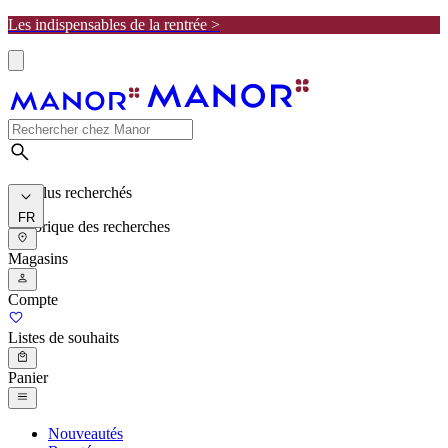
Les indispensables de la rentrée >
Les plus recherchés
FR
Historique des recherches
Magasins
Compte
Listes de souhaits
Panier
Nouveautés