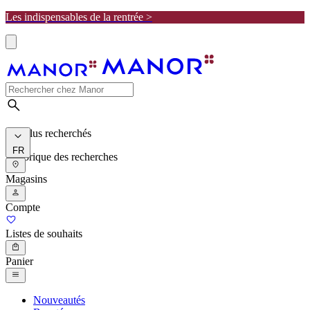
Les indispensables de la rentrée >
Les plus recherchés
FR
Historique des recherches
Magasins
Compte
Listes de souhaits
Panier
Nouveautés