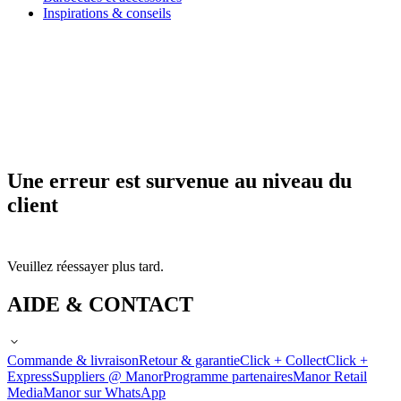
Inspirations & conseils
Une erreur est survenue au niveau du
client
Veuillez réessayer plus tard.
AIDE & CONTACT
Commande & livraison
Retour & garantie
Click + Collect
Click +
Express
Suppliers @ Manor
Programme partenaires
Manor Retail
Media
Manor sur WhatsApp