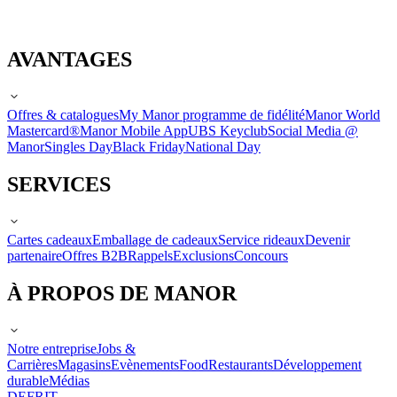
AVANTAGES
Offres & catalogues
My Manor programme de fidélité
Manor World
Mastercard®
Manor Mobile App
UBS Keyclub
Social Media @
Manor
Singles Day
Black Friday
National Day
SERVICES
Cartes cadeaux
Emballage de cadeaux
Service rideaux
Devenir
partenaire
Offres B2B
Rappels
Exclusions
Concours
À PROPOS DE MANOR
Notre entreprise
Jobs &
Carrières
Magasins
Evènements
Food
Restaurants
Développement
durable
Médias
DE
FR
IT